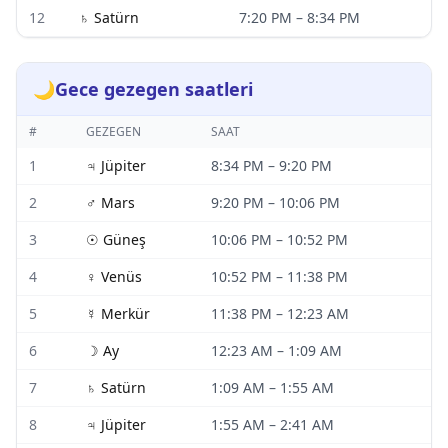
12
♄
Satürn
7:20 PM
–
8:34 PM
🌙
Gece gezegen saatleri
#
GEZEGEN
SAAT
1
♃
Jüpiter
8:34 PM
–
9:20 PM
2
♂
Mars
9:20 PM
–
10:06 PM
3
☉
Güneş
10:06 PM
–
10:52 PM
4
♀
Venüs
10:52 PM
–
11:38 PM
5
☿
Merkür
11:38 PM
–
12:23 AM
6
☽
Ay
12:23 AM
–
1:09 AM
7
♄
Satürn
1:09 AM
–
1:55 AM
8
♃
Jüpiter
1:55 AM
–
2:41 AM