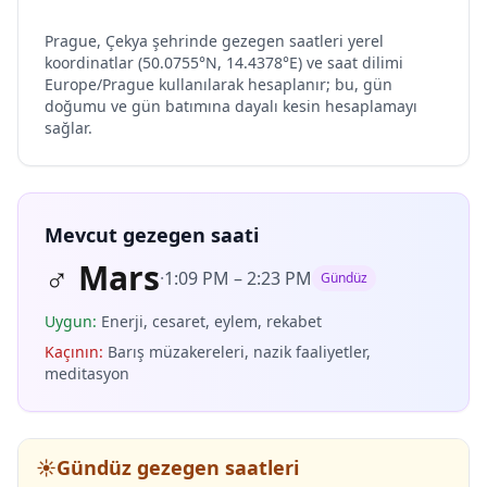
Prague, Çekya şehrinde gezegen saatleri yerel
koordinatlar (50.0755°N, 14.4378°E) ve saat dilimi
Europe/Prague kullanılarak hesaplanır; bu, gün
doğumu ve gün batımına dayalı kesin hesaplamayı
sağlar.
Mevcut gezegen saati
♂
Mars
·
1:09 PM
–
2:23 PM
Gündüz
Uygun
:
Enerji, cesaret, eylem, rekabet
Kaçının
:
Barış müzakereleri, nazik faaliyetler,
meditasyon
☀️
Gündüz gezegen saatleri