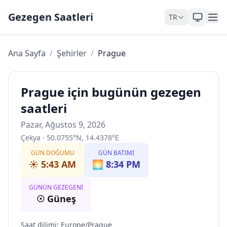
Skip to content
Gezegen Saatleri
TR
Ana Sayfa
/
Şehirler
/
Prague
Prague için bugünün gezegen
saatleri
Pazar, Ağustos 9, 2026
Çekya
·
50.0755
°
N
,
14.4378
°
E
GÜN DOĞUMU
GÜN BATIMI
☀️
5:43 AM
🌅
8:34 PM
GÜNÜN GEZEGENI
☉
Güneş
Saat dilimi
:
Europe/Prague