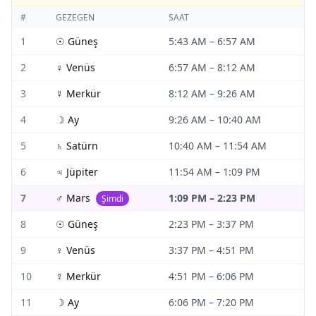
#
GEZEGEN
SAAT
1
☉
Güneş
5:43 AM
–
6:57 AM
2
♀
Venüs
6:57 AM
–
8:12 AM
3
☿
Merkür
8:12 AM
–
9:26 AM
4
☽
Ay
9:26 AM
–
10:40 AM
5
♄
Satürn
10:40 AM
–
11:54 AM
6
♃
Jüpiter
11:54 AM
–
1:09 PM
7
♂
Mars
1:09 PM
–
2:23 PM
Şimdi
8
☉
Güneş
2:23 PM
–
3:37 PM
9
♀
Venüs
3:37 PM
–
4:51 PM
10
☿
Merkür
4:51 PM
–
6:06 PM
11
☽
Ay
6:06 PM
–
7:20 PM