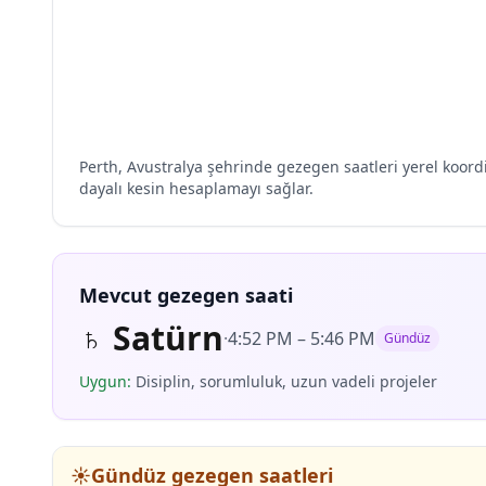
Perth, Avustralya şehrinde gezegen saatleri yerel koord
dayalı kesin hesaplamayı sağlar.
Mevcut gezegen saati
♄
Satürn
·
4:52 PM
–
5:46 PM
Gündüz
Uygun
:
Disiplin, sorumluluk, uzun vadeli projeler
☀️
Gündüz gezegen saatleri