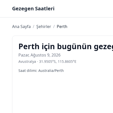
Skip to content
Gezegen Saatleri
Ana Sayfa
/
Şehirler
/
Perth
Perth için bugünün geze
Pazar, Ağustos 9, 2026
Avustralya
·
31.9505
°
S
,
115.8605
°
E
Saat dilimi
:
Australia/Perth