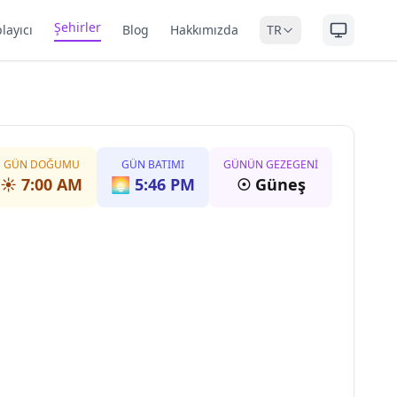
Şehirler
layıcı
Blog
Hakkımızda
TR
GÜN DOĞUMU
GÜN BATIMI
GÜNÜN GEZEGENI
☀️
7:00 AM
🌅
5:46 PM
☉
Güneş