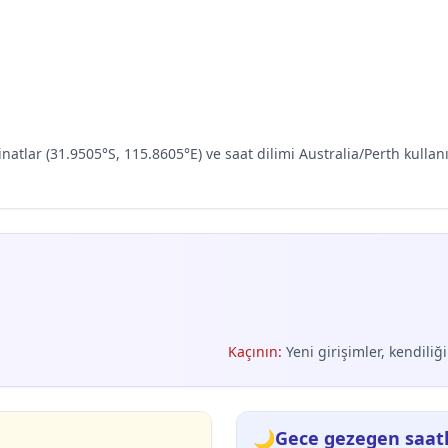
inatlar (31.9505°S, 115.8605°E) ve saat dilimi Australia/Perth kul
Kaçının
:
Yeni girişimler, kendiliğ
🌙
Gece gezegen saatl