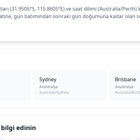
tları (31.9505°S, 115.8605°E) ve saat dilimi (Australia/Perth
atine, gün batımından sonraki gün doğumuna kadar olan süre
Sydney
Brisbane
Avustralya
Avustralya
Australia/Sydney
Australia/Bri
bilgi edinin