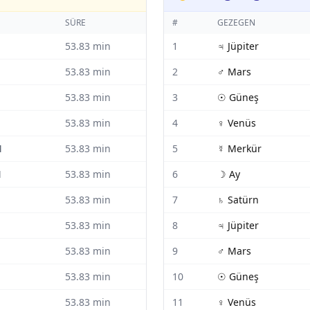
SÜRE
#
GEZEGEN
53.83
min
1
♃
Jüpiter
53.83
min
2
♂
Mars
53.83
min
3
☉
Güneş
53.83
min
4
♀
Venüs
M
53.83
min
5
☿
Merkür
M
53.83
min
6
☽
Ay
53.83
min
7
♄
Satürn
53.83
min
8
♃
Jüpiter
53.83
min
9
♂
Mars
53.83
min
10
☉
Güneş
53.83
min
11
♀
Venüs