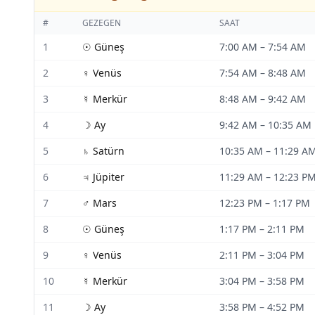
#
GEZEGEN
SAAT
1
☉
Güneş
7:00 AM
–
7:54 AM
2
♀
Venüs
7:54 AM
–
8:48 AM
3
☿
Merkür
8:48 AM
–
9:42 AM
4
☽
Ay
9:42 AM
–
10:35 AM
5
♄
Satürn
10:35 AM
–
11:29 A
6
♃
Jüpiter
11:29 AM
–
12:23 P
7
♂
Mars
12:23 PM
–
1:17 PM
8
☉
Güneş
1:17 PM
–
2:11 PM
9
♀
Venüs
2:11 PM
–
3:04 PM
10
☿
Merkür
3:04 PM
–
3:58 PM
11
☽
Ay
3:58 PM
–
4:52 PM