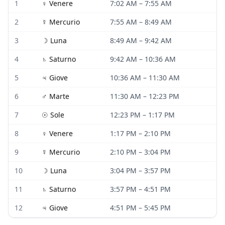
1
♀
Venere
7:02 AM
–
7:55 AM
2
☿
Mercurio
7:55 AM
–
8:49 AM
3
☽
Luna
8:49 AM
–
9:42 AM
4
♄
Saturno
9:42 AM
–
10:36 AM
5
♃
Giove
10:36 AM
–
11:30 AM
6
♂
Marte
11:30 AM
–
12:23 PM
7
☉
Sole
12:23 PM
–
1:17 PM
8
♀
Venere
1:17 PM
–
2:10 PM
9
☿
Mercurio
2:10 PM
–
3:04 PM
10
☽
Luna
3:04 PM
–
3:57 PM
11
♄
Saturno
3:57 PM
–
4:51 PM
12
♃
Giove
4:51 PM
–
5:45 PM