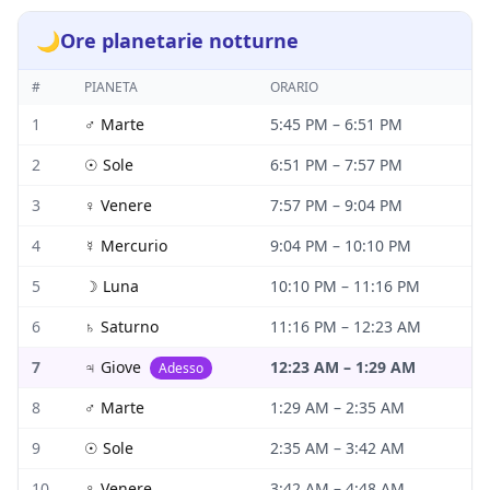
🌙
Ore planetarie notturne
#
PIANETA
ORARIO
1
♂
Marte
5:45 PM
–
6:51 PM
2
☉
Sole
6:51 PM
–
7:57 PM
3
♀
Venere
7:57 PM
–
9:04 PM
4
☿
Mercurio
9:04 PM
–
10:10 PM
5
☽
Luna
10:10 PM
–
11:16 PM
6
♄
Saturno
11:16 PM
–
12:23 AM
7
♃
Giove
12:23 AM
–
1:29 AM
Adesso
8
♂
Marte
1:29 AM
–
2:35 AM
9
☉
Sole
2:35 AM
–
3:42 AM
10
♀
Venere
3:42 AM
–
4:48 AM