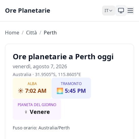
Skip to content
Ore Planetarie
IT
Home
/
Città
/
Perth
Ore planetarie a Perth oggi
venerdì, agosto 7, 2026
Australia
·
31.9505
°
S
,
115.8605
°
E
ALBA
TRAMONTO
☀️
7:02 AM
🌅
5:45 PM
PIANETA DEL GIORNO
♀
Venere
Fuso orario
:
Australia/Perth