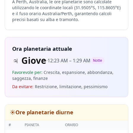
A Perth, Australia, le ore planetarie sono calcolate
utilizzando le coordinate locali (31.9505°S, 115.8605°E)
e il fuso orario Australia/Perth, garantendo calcoli
precisi basati su alba e tramonto.
Ora planetaria attuale
♃
Giove
·
12:23 AM
–
1:29 AM
Notte
Favorevole per
:
Crescita, espansione, abbondanza,
saggezza, finanze
Da evitare
:
Restrizione, limitazione, pessimismo
☀️
Ore planetarie diurne
#
PIANETA
ORARIO