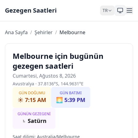
Skip to content
Gezegen Saatleri
TR
Ana Sayfa
/
Şehirler
/
Melbourne
Melbourne için bugünün
gezegen saatleri
Cumartesi, Ağustos 8, 2026
Avustralya
·
37.8136
°
S
,
144.9631
°
E
GÜN DOĞUMU
GÜN BATIMI
☀️
7:15 AM
🌅
5:39 PM
GÜNÜN GEZEGENI
♄
Satürn
Saat dilimi
:
Australia/Melbourne