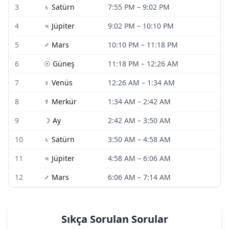
3
♄
Satürn
7:55 PM
–
9:02 PM
4
♃
Jüpiter
9:02 PM
–
10:10 PM
5
♂
Mars
10:10 PM
–
11:18 PM
6
☉
Güneş
11:18 PM
–
12:26 AM
7
♀
Venüs
12:26 AM
–
1:34 AM
8
☿
Merkür
1:34 AM
–
2:42 AM
9
☽
Ay
2:42 AM
–
3:50 AM
10
♄
Satürn
3:50 AM
–
4:58 AM
11
♃
Jüpiter
4:58 AM
–
6:06 AM
12
♂
Mars
6:06 AM
–
7:14 AM
Sıkça Sorulan Sorular