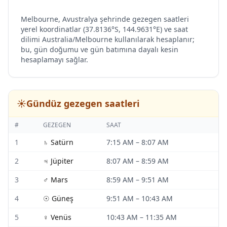
Melbourne, Avustralya şehrinde gezegen saatleri
yerel koordinatlar (37.8136°S, 144.9631°E) ve saat
dilimi Australia/Melbourne kullanılarak hesaplanır;
bu, gün doğumu ve gün batımına dayalı kesin
hesaplamayı sağlar.
☀️
Gündüz gezegen saatleri
#
GEZEGEN
SAAT
1
♄
Satürn
7:15 AM
–
8:07 AM
2
♃
Jüpiter
8:07 AM
–
8:59 AM
3
♂
Mars
8:59 AM
–
9:51 AM
4
☉
Güneş
9:51 AM
–
10:43 AM
5
♀
Venüs
10:43 AM
–
11:35 AM