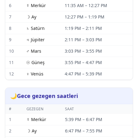
6
☿
Merkür
11:35 AM
–
12:27 PM
7
☽
Ay
12:27 PM
–
1:19 PM
8
♄
Satürn
1:19 PM
–
2:11 PM
9
♃
Jüpiter
2:11 PM
–
3:03 PM
10
♂
Mars
3:03 PM
–
3:55 PM
11
☉
Güneş
3:55 PM
–
4:47 PM
12
♀
Venüs
4:47 PM
–
5:39 PM
🌙
Gece gezegen saatleri
#
GEZEGEN
SAAT
1
☿
Merkür
5:39 PM
–
6:47 PM
2
☽
Ay
6:47 PM
–
7:55 PM