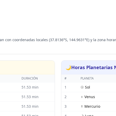
lan con coordenadas locales (37.8136°S, 144.9631°E) y la zona hora
🌙
Horas Planetarias
DURACIÓN
#
PLANETA
51.53
min
1
☉
Sol
51.53
min
2
♀
Venus
51.53
min
3
☿
Mercurio
51.53
min
4
☽
Luna