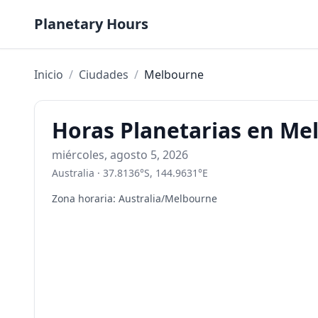
Saltar al contenido
Planetary Hours
Inicio
/
Ciudades
/
Melbourne
Horas Planetarias en Me
miércoles, agosto 5, 2026
Australia
·
37.8136
°
S
,
144.9631
°
E
Zona horaria
:
Australia/Melbourne