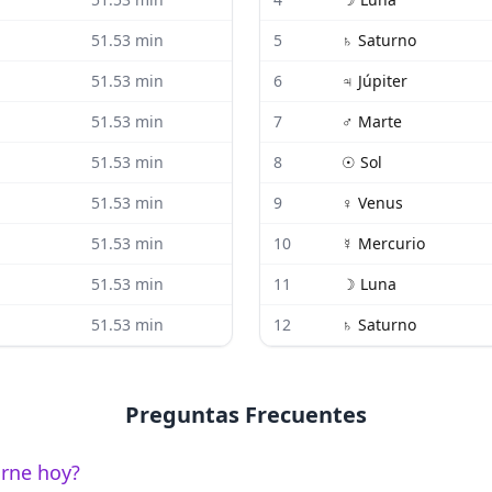
51.53
min
5
♄
Saturno
51.53
min
6
♃
Júpiter
51.53
min
7
♂
Marte
51.53
min
8
☉
Sol
51.53
min
9
♀
Venus
51.53
min
10
☿
Mercurio
51.53
min
11
☽
Luna
51.53
min
12
♄
Saturno
Preguntas Frecuentes
urne hoy?