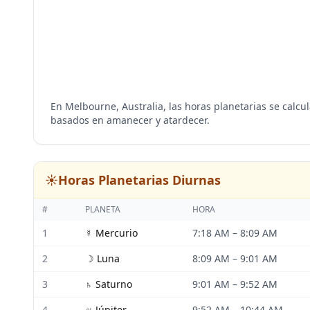
En Melbourne, Australia, las horas planetarias se calcu
basados en amanecer y atardecer.
☀️
Horas Planetarias Diurnas
#
PLANETA
HORA
1
☿
Mercurio
7:18 AM
–
8:09 AM
2
☽
Luna
8:09 AM
–
9:01 AM
3
♄
Saturno
9:01 AM
–
9:52 AM
4
♃
Júpiter
9:52 AM
–
10:44 AM