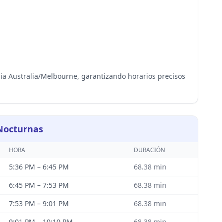
ria Australia/Melbourne, garantizando horarios precisos
 Nocturnas
HORA
DURACIÓN
5:36 PM
–
6:45 PM
68.38
min
6:45 PM
–
7:53 PM
68.38
min
7:53 PM
–
9:01 PM
68.38
min
9:01 PM
–
10:10 PM
68.38
min