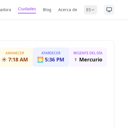
Ciudades
ladora
Blog
Acerca de
ES
AMANECER
ATARDECER
REGENTE DEL DÍA
☀️
7:18 AM
🌅
5:36 PM
☿
Mercurio