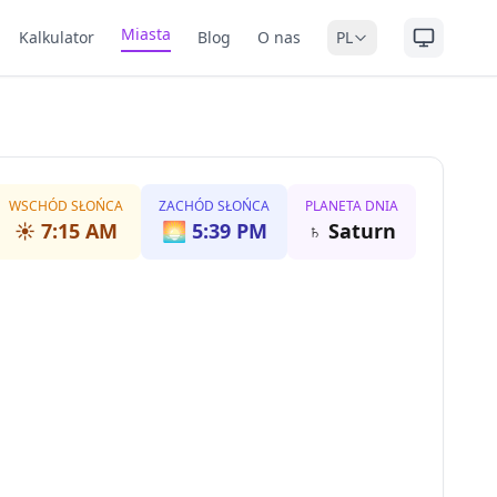
Miasta
Kalkulator
Blog
O nas
PL
WSCHÓD SŁOŃCA
ZACHÓD SŁOŃCA
PLANETA DNIA
☀️
7:15 AM
🌅
5:39 PM
♄
Saturn