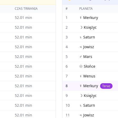
CZAS TRWANIA
#
PLANETA
52.01
min
1
☿
Merkury
52.01
min
2
☽
Księżyc
52.01
min
3
♄
Saturn
52.01
min
4
♃
Jowisz
52.01
min
5
♂
Mars
52.01
min
6
☉
Słońce
52.01
min
7
♀
Wenus
52.01
min
8
☿
Merkury
Teraz
52.01
min
9
☽
Księżyc
52.01
min
10
♄
Saturn
52.01
min
11
♃
Jowisz