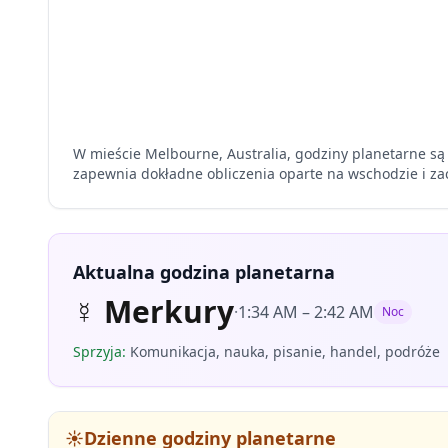
W mieście Melbourne, Australia, godziny planetarne są 
zapewnia dokładne obliczenia oparte na wschodzie i za
Aktualna godzina planetarna
☿
Merkury
·
1:34 AM
–
2:42 AM
Noc
Sprzyja
:
Komunikacja, nauka, pisanie, handel, podróże
☀️
Dzienne godziny planetarne