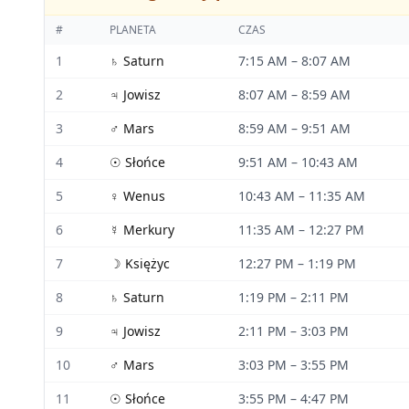
#
PLANETA
CZAS
1
♄
Saturn
7:15 AM
–
8:07 AM
2
♃
Jowisz
8:07 AM
–
8:59 AM
3
♂
Mars
8:59 AM
–
9:51 AM
4
☉
Słońce
9:51 AM
–
10:43 AM
5
♀
Wenus
10:43 AM
–
11:35 AM
6
☿
Merkury
11:35 AM
–
12:27 PM
7
☽
Księżyc
12:27 PM
–
1:19 PM
8
♄
Saturn
1:19 PM
–
2:11 PM
9
♃
Jowisz
2:11 PM
–
3:03 PM
10
♂
Mars
3:03 PM
–
3:55 PM
11
☉
Słońce
3:55 PM
–
4:47 PM