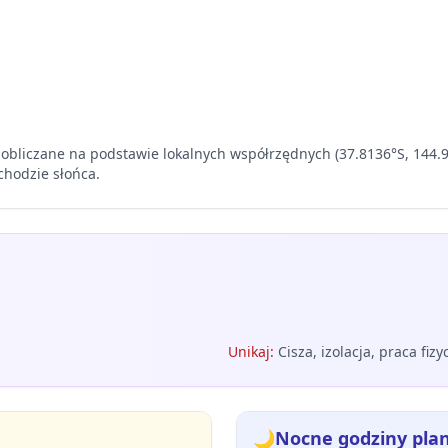
obliczane na podstawie lokalnych współrzędnych (37.8136°S, 144.96
chodzie słońca.
Unikaj
:
Cisza, izolacja, praca fiz
🌙
Nocne godziny pla