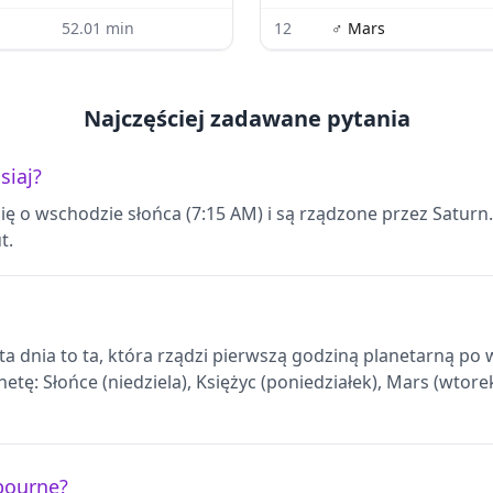
52.01
min
12
♂
Mars
Najczęściej zadawane pytania
siaj?
ę o wschodzie słońca (7:15 AM) i są rządzone przez Saturn
t.
eta dnia to ta, która rządzi pierwszą godziną planetarną p
etę: Słońce (niedziela), Księżyc (poniedziałek), Mars (wtore
lbourne?