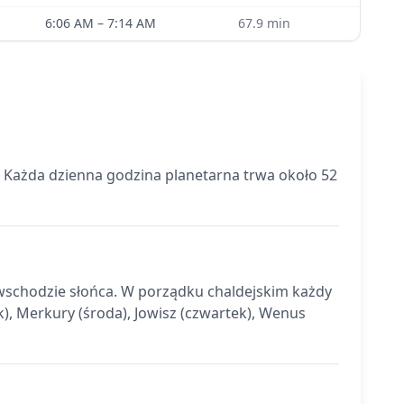
6:06 AM
–
7:14 AM
67.9
min
. Każda dzienna godzina planetarna trwa około 52
o wschodzie słońca. W porządku chaldejskim każdy
k), Merkury (środa), Jowisz (czwartek), Wenus