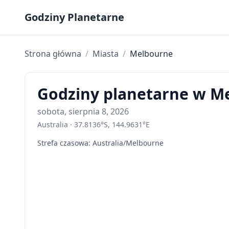
Skip to content
Godziny Planetarne
Strona główna
/
Miasta
/
Melbourne
Godziny planetarne w Me
sobota, sierpnia 8, 2026
Australia
·
37.8136
°
S
,
144.9631
°
E
Strefa czasowa
:
Australia/Melbourne