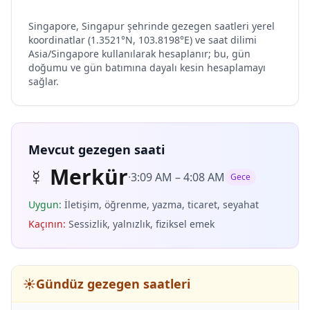
Singapore, Singapur şehrinde gezegen saatleri yerel
koordinatlar (1.3521°N, 103.8198°E) ve saat dilimi
Asia/Singapore kullanılarak hesaplanır; bu, gün
doğumu ve gün batımına dayalı kesin hesaplamayı
sağlar.
Mevcut gezegen saati
☿
Merkür
·
3:09 AM
–
4:08 AM
Gece
Uygun
:
İletişim, öğrenme, yazma, ticaret, seyahat
Kaçının
:
Sessizlik, yalnızlık, fiziksel emek
☀️
Gündüz gezegen saatleri