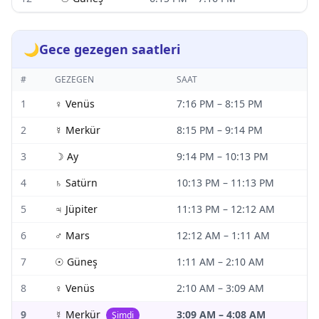
🌙
Gece gezegen saatleri
#
GEZEGEN
SAAT
1
♀
Venüs
7:16 PM
–
8:15 PM
2
☿
Merkür
8:15 PM
–
9:14 PM
3
☽
Ay
9:14 PM
–
10:13 PM
4
♄
Satürn
10:13 PM
–
11:13 PM
5
♃
Jüpiter
11:13 PM
–
12:12 AM
6
♂
Mars
12:12 AM
–
1:11 AM
7
☉
Güneş
1:11 AM
–
2:10 AM
8
♀
Venüs
2:10 AM
–
3:09 AM
9
☿
Merkür
3:09 AM
–
4:08 AM
Şimdi