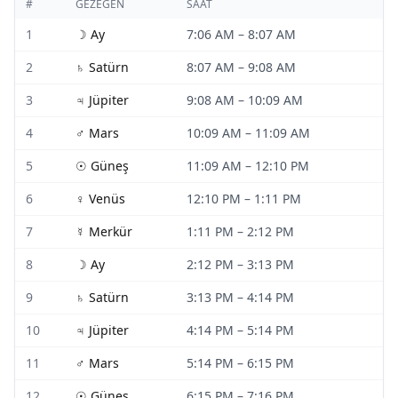
#
GEZEGEN
SAAT
1
☽
Ay
7:06 AM
–
8:07 AM
2
♄
Satürn
8:07 AM
–
9:08 AM
3
♃
Jüpiter
9:08 AM
–
10:09 AM
4
♂
Mars
10:09 AM
–
11:09 AM
5
☉
Güneş
11:09 AM
–
12:10 PM
6
♀
Venüs
12:10 PM
–
1:11 PM
7
☿
Merkür
1:11 PM
–
2:12 PM
8
☽
Ay
2:12 PM
–
3:13 PM
9
♄
Satürn
3:13 PM
–
4:14 PM
10
♃
Jüpiter
4:14 PM
–
5:14 PM
11
♂
Mars
5:14 PM
–
6:15 PM
12
☉
Güneş
6:15 PM
–
7:16 PM