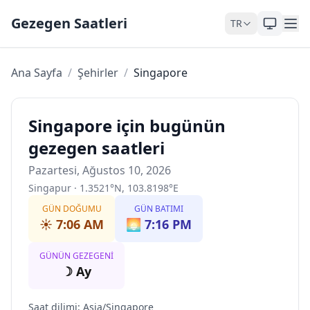
Skip to content
Gezegen Saatleri
TR
Ana Sayfa
/
Şehirler
/
Singapore
Singapore için bugünün
gezegen saatleri
Pazartesi, Ağustos 10, 2026
Singapur
·
1.3521
°
N
,
103.8198
°
E
GÜN DOĞUMU
GÜN BATIMI
☀️
7:06 AM
🌅
7:16 PM
GÜNÜN GEZEGENI
☽
Ay
Saat dilimi
:
Asia/Singapore