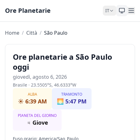
Skip to content
Ore Planetarie
IT
Home
/
Città
/
São Paulo
Ore planetarie a São Paulo
oggi
giovedì, agosto 6, 2026
Brasile
·
23.5505
°
S
,
46.6333
°
W
ALBA
TRAMONTO
☀️
6:39 AM
🌅
5:47 PM
PIANETA DEL GIORNO
♃
Giove
Fuso orario
:
America/Sao_Paulo