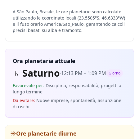
A São Paulo, Brasile, le ore planetarie sono calcolate
utilizzando le coordinate locali (23.5505°S, 46.6333°W)
e il fuso orario America/Sao_Paulo, garantendo calcoli
precisi basati su alba e tramonto.
Ora planetaria attuale
♄
Saturno
·
12:13 PM
–
1:09 PM
Giorno
Favorevole per
:
Disciplina, responsabilità, progetti a
lungo termine
Da evitare
:
Nuove imprese, spontaneità, assunzione
di rischi
☀️
Ore planetarie diurne