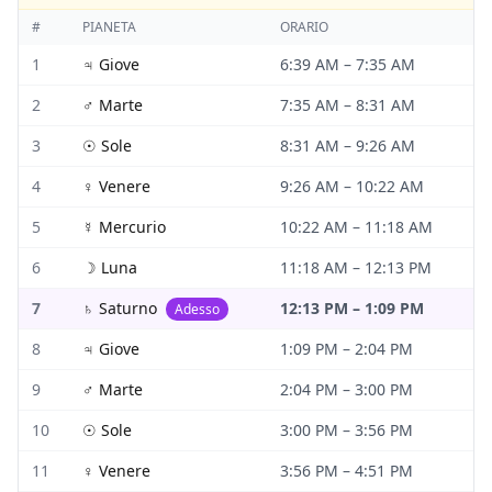
#
PIANETA
ORARIO
1
♃
Giove
6:39 AM
–
7:35 AM
2
♂
Marte
7:35 AM
–
8:31 AM
3
☉
Sole
8:31 AM
–
9:26 AM
4
♀
Venere
9:26 AM
–
10:22 AM
5
☿
Mercurio
10:22 AM
–
11:18 AM
6
☽
Luna
11:18 AM
–
12:13 PM
7
♄
Saturno
12:13 PM
–
1:09 PM
Adesso
8
♃
Giove
1:09 PM
–
2:04 PM
9
♂
Marte
2:04 PM
–
3:00 PM
10
☉
Sole
3:00 PM
–
3:56 PM
11
♀
Venere
3:56 PM
–
4:51 PM