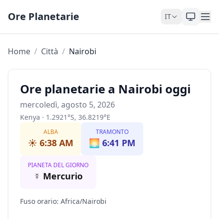
Skip to content
Ore Planetarie
IT
Home
/
Città
/
Nairobi
Ore planetarie a Nairobi oggi
mercoledì, agosto 5, 2026
Kenya
·
1.2921
°
S
,
36.8219
°
E
ALBA
TRAMONTO
☀️
6:38 AM
🌅
6:41 PM
PIANETA DEL GIORNO
☿
Mercurio
Fuso orario
:
Africa/Nairobi