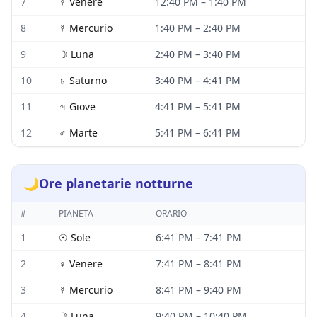
7
♀
Venere
12:40 PM
–
1:40 PM
8
☿
Mercurio
1:40 PM
–
2:40 PM
9
☽
Luna
2:40 PM
–
3:40 PM
10
♄
Saturno
3:40 PM
–
4:41 PM
11
♃
Giove
4:41 PM
–
5:41 PM
12
♂
Marte
5:41 PM
–
6:41 PM
🌙
Ore planetarie notturne
#
PIANETA
ORARIO
1
☉
Sole
6:41 PM
–
7:41 PM
2
♀
Venere
7:41 PM
–
8:41 PM
3
☿
Mercurio
8:41 PM
–
9:40 PM
4
☽
Luna
9:40 PM
–
10:40 PM