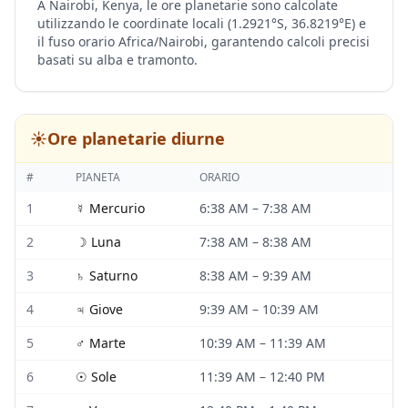
A Nairobi, Kenya, le ore planetarie sono calcolate
utilizzando le coordinate locali (1.2921°S, 36.8219°E) e
il fuso orario Africa/Nairobi, garantendo calcoli precisi
basati su alba e tramonto.
☀️
Ore planetarie diurne
#
PIANETA
ORARIO
1
☿
Mercurio
6:38 AM
–
7:38 AM
2
☽
Luna
7:38 AM
–
8:38 AM
3
♄
Saturno
8:38 AM
–
9:39 AM
4
♃
Giove
9:39 AM
–
10:39 AM
5
♂
Marte
10:39 AM
–
11:39 AM
6
☉
Sole
11:39 AM
–
12:40 PM