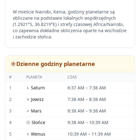
W mieście Nairobi, Kenia, godziny planetarne są
obliczane na podstawie lokalnych współrzędnych
(1.2921°S, 36.8219°E) i strefy czasowej Africa/Nairobi,
co zapewnia dokładne obliczenia oparte na wschodzie
i zachodzie słońca.
☀️
Dzienne godziny planetarne
#
PLANETA
CZAS
1
♄
Saturn
6:37 AM
–
7:38 AM
2
♃
Jowisz
7:38 AM
–
8:38 AM
3
♂
Mars
8:38 AM
–
9:38 AM
4
☉
Słońce
9:38 AM
–
10:39 AM
5
♀
Wenus
10:39 AM
–
11:39 AM