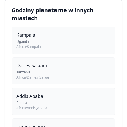
Godziny planetarne w innych
miastach
Kampala
Uganda
Africa/Kampala
Dar es Salaam
Tanzania
Africa/Dar_es_Salaam
Addis Ababa
Etiopia
Africa/Addis_Ababa
Johannesburg