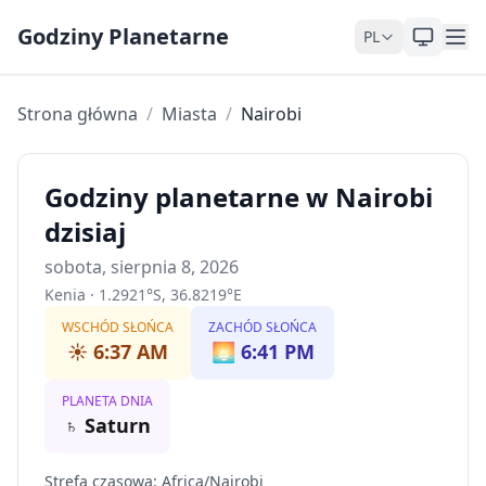
Skip to content
Godziny Planetarne
PL
Strona główna
/
Miasta
/
Nairobi
Godziny planetarne w Nairobi
dzisiaj
sobota, sierpnia 8, 2026
Kenia
·
1.2921
°
S
,
36.8219
°
E
WSCHÓD SŁOŃCA
ZACHÓD SŁOŃCA
☀️
6:37 AM
🌅
6:41 PM
PLANETA DNIA
♄
Saturn
Strefa czasowa
:
Africa/Nairobi