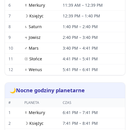
6
☿
Merkury
11:39 AM
–
12:39 PM
7
☽
Księżyc
12:39 PM
–
1:40 PM
8
♄
Saturn
1:40 PM
–
2:40 PM
9
♃
Jowisz
2:40 PM
–
3:40 PM
10
♂
Mars
3:40 PM
–
4:41 PM
11
☉
Słońce
4:41 PM
–
5:41 PM
12
♀
Wenus
5:41 PM
–
6:41 PM
🌙
Nocne godziny planetarne
#
PLANETA
CZAS
1
☿
Merkury
6:41 PM
–
7:41 PM
2
☽
Księżyc
7:41 PM
–
8:41 PM