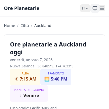
Skip to content
Ore Planetarie
IT
Home
/
Città
/
Auckland
Ore planetarie a Auckland
oggi
venerdì, agosto 7, 2026
Nuova Zelanda
·
36.8485
°
S
,
174.7633
°
E
ALBA
TRAMONTO
☀️
7:15 AM
🌅
5:40 PM
PIANETA DEL GIORNO
♀
Venere
Fuso orario
:
Pacific/Auckland