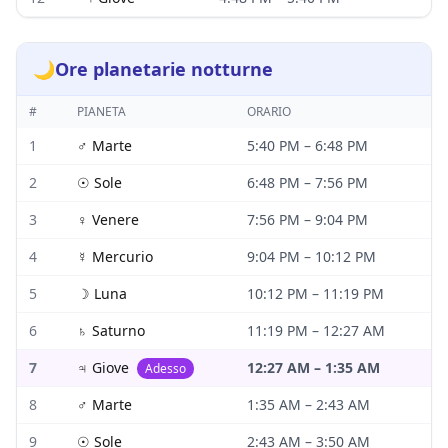
🌙
Ore planetarie notturne
#
PIANETA
ORARIO
1
♂
Marte
5:40 PM
–
6:48 PM
2
☉
Sole
6:48 PM
–
7:56 PM
3
♀
Venere
7:56 PM
–
9:04 PM
4
☿
Mercurio
9:04 PM
–
10:12 PM
5
☽
Luna
10:12 PM
–
11:19 PM
6
♄
Saturno
11:19 PM
–
12:27 AM
7
♃
Giove
12:27 AM
–
1:35 AM
Adesso
8
♂
Marte
1:35 AM
–
2:43 AM
9
☉
Sole
2:43 AM
–
3:50 AM