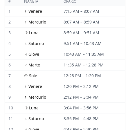
#
PIANETA
ORARIO
1
♀
Venere
7:15 AM
–
8:07 AM
2
☿
Mercurio
8:07 AM
–
8:59 AM
3
☽
Luna
8:59 AM
–
9:51 AM
4
♄
Saturno
9:51 AM
–
10:43 AM
5
♃
Giove
10:43 AM
–
11:35 AM
6
♂
Marte
11:35 AM
–
12:28 PM
7
☉
Sole
12:28 PM
–
1:20 PM
8
♀
Venere
1:20 PM
–
2:12 PM
9
☿
Mercurio
2:12 PM
–
3:04 PM
10
☽
Luna
3:04 PM
–
3:56 PM
11
♄
Saturno
3:56 PM
–
4:48 PM
12
♃
Giove
4:48 PM
–
5:40 PM