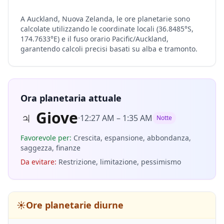
A Auckland, Nuova Zelanda, le ore planetarie sono
calcolate utilizzando le coordinate locali (36.8485°S,
174.7633°E) e il fuso orario Pacific/Auckland,
garantendo calcoli precisi basati su alba e tramonto.
Ora planetaria attuale
♃
Giove
·
12:27 AM
–
1:35 AM
Notte
Favorevole per
:
Crescita, espansione, abbondanza,
saggezza, finanze
Da evitare
:
Restrizione, limitazione, pessimismo
☀️
Ore planetarie diurne