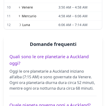
10
♀
Venere
3:50 AM
–
4:58 AM
11
☿
Mercurio
4:58 AM
–
6:06 AM
12
☽
Luna
6:06 AM
–
7:14 AM
Domande frequenti
Quali sono le ore planetarie a Auckland
oggi?
Oggi le ore planetarie a Auckland iniziano
all'alba (7:15 AM) e sono governate da Venere.
Ogni ora planetaria diurna dura circa 52 minuti,
mentre ogni ora notturna dura circa 68 minuti.
Quale pianeta governa oggi a Auckland?