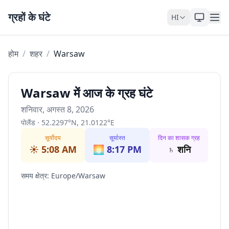
Skip to content
ग्रहों के घंटे
HI
होम
/
शहर
/
Warsaw
Warsaw में आज के ग्रह घंटे
शनिवार, अगस्त 8, 2026
पोलैंड
·
52.2297
°
N
,
21.0122
°
E
सूर्योदय
सूर्यास्त
दिन का शासक ग्रह
☀️
5:08 AM
🌅
8:17 PM
♄
शनि
समय क्षेत्र
:
Europe/Warsaw