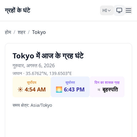
Skip to content
ग्रहों के घंटे
HI
होम
/
शहर
/
Tokyo
Tokyo में आज के ग्रह घंटे
गुरुवार, अगस्त 6, 2026
जापान
·
35.6762
°
N
,
139.6503
°
E
सूर्योदय
सूर्यास्त
दिन का शासक ग्रह
☀️
4:54 AM
🌅
6:43 PM
♃
बृहस्पति
समय क्षेत्र
:
Asia/Tokyo