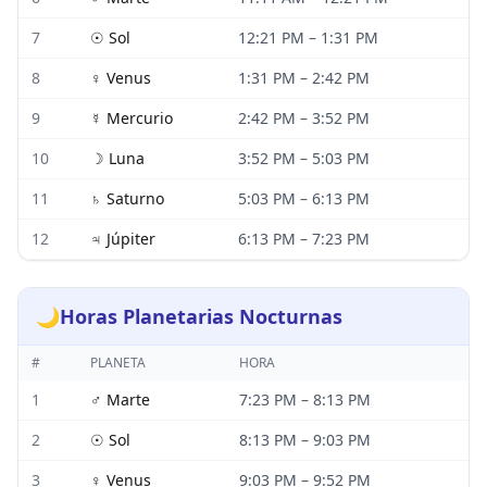
7
☉
Sol
12:21 PM
–
1:31 PM
8
♀
Venus
1:31 PM
–
2:42 PM
9
☿
Mercurio
2:42 PM
–
3:52 PM
10
☽
Luna
3:52 PM
–
5:03 PM
11
♄
Saturno
5:03 PM
–
6:13 PM
12
♃
Júpiter
6:13 PM
–
7:23 PM
🌙
Horas Planetarias Nocturnas
#
PLANETA
HORA
1
♂
Marte
7:23 PM
–
8:13 PM
2
☉
Sol
8:13 PM
–
9:03 PM
3
♀
Venus
9:03 PM
–
9:52 PM