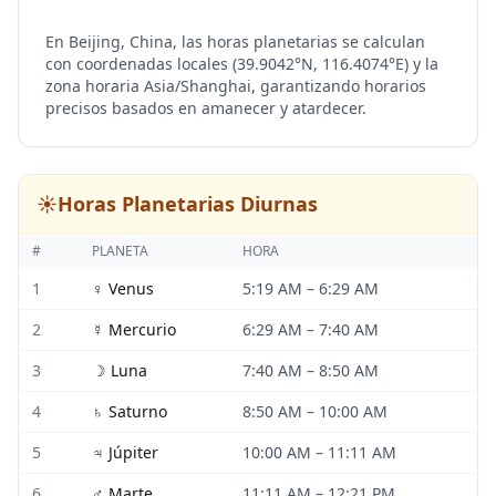
En Beijing, China, las horas planetarias se calculan
con coordenadas locales (39.9042°N, 116.4074°E) y la
zona horaria Asia/Shanghai, garantizando horarios
precisos basados en amanecer y atardecer.
☀️
Horas Planetarias Diurnas
#
PLANETA
HORA
1
♀
Venus
5:19 AM
–
6:29 AM
2
☿
Mercurio
6:29 AM
–
7:40 AM
3
☽
Luna
7:40 AM
–
8:50 AM
4
♄
Saturno
8:50 AM
–
10:00 AM
5
♃
Júpiter
10:00 AM
–
11:11 AM
6
♂
Marte
11:11 AM
–
12:21 PM