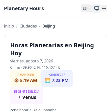
Saltar al contenido
Planetary Hours
ES
Inicio
/
Ciudades
/
Beijing
Horas Planetarias en Beijing
Hoy
viernes, agosto 7, 2026
China
·
39.9042
°
N
,
116.4074
°
E
AMANECER
ATARDECER
☀️
5:19 AM
🌅
7:23 PM
REGENTE DEL DÍA
♀
Venus
Zona horaria
:
Asia/Shanghai