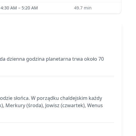
4:30 AM
–
5:20 AM
49.7
min
żda dzienna godzina planetarna trwa około 70
chodzie słońca. W porządku chaldejskim każdy
k), Merkury (środa), Jowisz (czwartek), Wenus