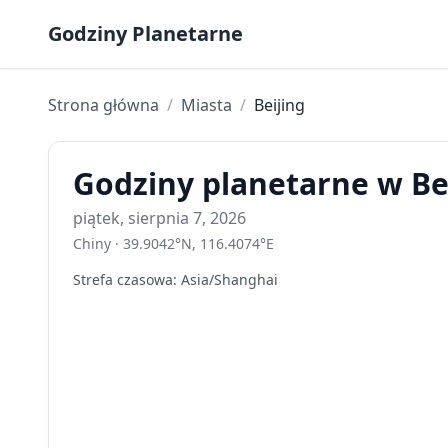
Skip to content
Godziny Planetarne
Strona główna
/
Miasta
/
Beijing
Godziny planetarne w Bei
piątek, sierpnia 7, 2026
Chiny
·
39.9042
°
N
,
116.4074
°
E
Strefa czasowa
:
Asia/Shanghai