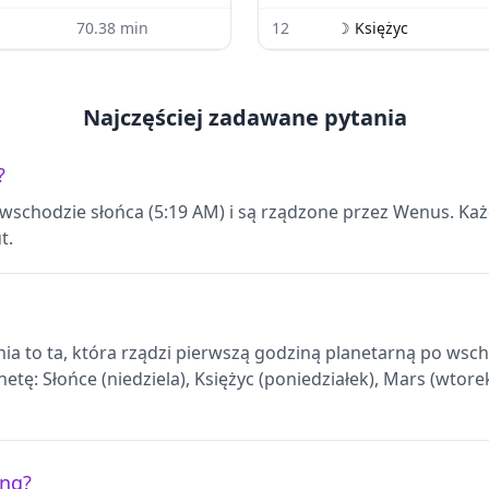
70.38
min
12
☽
Księżyc
Najczęściej zadawane pytania
?
o wschodzie słońca (5:19 AM) i są rządzone przez Wenus. Ka
t.
 dnia to ta, która rządzi pierwszą godziną planetarną po ws
etę: Słońce (niedziela), Księżyc (poniedziałek), Mars (wtore
ing?