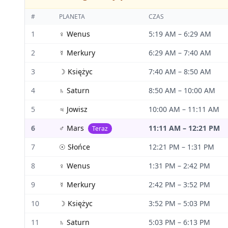
#
PLANETA
CZAS
1
♀
Wenus
5:19 AM
–
6:29 AM
2
☿
Merkury
6:29 AM
–
7:40 AM
3
☽
Księżyc
7:40 AM
–
8:50 AM
4
♄
Saturn
8:50 AM
–
10:00 AM
5
♃
Jowisz
10:00 AM
–
11:11 AM
6
♂
Mars
11:11 AM
–
12:21 PM
Teraz
7
☉
Słońce
12:21 PM
–
1:31 PM
8
♀
Wenus
1:31 PM
–
2:42 PM
9
☿
Merkury
2:42 PM
–
3:52 PM
10
☽
Księżyc
3:52 PM
–
5:03 PM
11
♄
Saturn
5:03 PM
–
6:13 PM