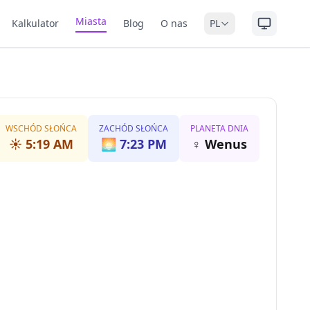
Miasta
Kalkulator
Blog
O nas
PL
WSCHÓD SŁOŃCA
ZACHÓD SŁOŃCA
PLANETA DNIA
☀️
5:19 AM
🌅
7:23 PM
♀
Wenus