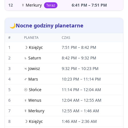
12
☿
Merkury
6:41 PM
–
7:51 PM
Teraz
🌙
Nocne godziny planetarne
#
PLANETA
CZAS
1
☽
Księżyc
7:51 PM
–
8:42 PM
2
♄
Saturn
8:42 PM
–
9:32 PM
3
♃
Jowisz
9:32 PM
–
10:23 PM
4
♂
Mars
10:23 PM
–
11:14 PM
5
☉
Słońce
11:14 PM
–
12:04 AM
6
♀
Wenus
12:04 AM
–
12:55 AM
7
☿
Merkury
12:55 AM
–
1:46 AM
8
☽
Księżyc
1:46 AM
–
2:36 AM