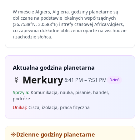
W mieście Algiers, Algieria, godziny planetarne są
obliczane na podstawie lokalnych współrzędnych
(36.7538°N, 3.0588°E) i strefy czasowej Africa/Algiers,
co zapewnia dokładne obliczenia oparte na wschodzie
i zachodzie słońca.
Aktualna godzina planetarna
☿
Merkury
·
6:41 PM
–
7:51 PM
Dzień
Sprzyja
:
Komunikacja, nauka, pisanie, handel,
podróże
Unikaj
:
Cisza, izolacja, praca fizyczna
☀️
Dzienne godziny planetarne