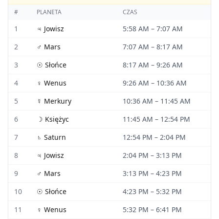
#
PLANETA
CZAS
1
♃
Jowisz
5:58 AM
–
7:07 AM
2
♂
Mars
7:07 AM
–
8:17 AM
3
☉
Słońce
8:17 AM
–
9:26 AM
4
♀
Wenus
9:26 AM
–
10:36 AM
5
☿
Merkury
10:36 AM
–
11:45 AM
6
☽
Księżyc
11:45 AM
–
12:54 PM
7
♄
Saturn
12:54 PM
–
2:04 PM
8
♃
Jowisz
2:04 PM
–
3:13 PM
9
♂
Mars
3:13 PM
–
4:23 PM
10
☉
Słońce
4:23 PM
–
5:32 PM
11
♀
Wenus
5:32 PM
–
6:41 PM