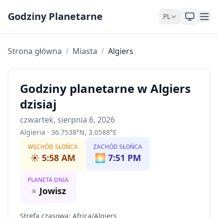
Skip to content
Godziny Planetarne
PL
Strona główna
/
Miasta
/
Algiers
Godziny planetarne w Algiers
dzisiaj
czwartek, sierpnia 6, 2026
Algieria
·
36.7538
°
N
,
3.0588
°
E
WSCHÓD SŁOŃCA
ZACHÓD SŁOŃCA
☀️
5:58 AM
🌅
7:51 PM
PLANETA DNIA
♃
Jowisz
Strefa czasowa
:
Africa/Algiers