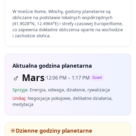
W mieście Rome, Włochy, godziny planetarne są
obliczane na podstawie lokalnych współrzędnych
(41.9028°N, 12.4964°E) i strefy czasowej Europe/Rome,
co zapewnia dokładne obliczenia oparte na wschodzie
i zachodzie słońca.
Aktualna godzina planetarna
♂
Mars
·
12:06 PM
–
1:17 PM
Dzień
Sprzyja
:
Energia, odwaga, działanie, rywalizacja
Unikaj
:
Negocjacje pokojowe, delikatne działania,
medytacja
☀️
Dzienne godziny planetarne