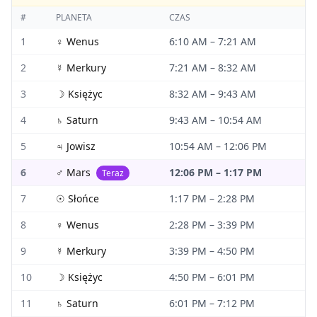
#
PLANETA
CZAS
1
♀
Wenus
6:10 AM
–
7:21 AM
2
☿
Merkury
7:21 AM
–
8:32 AM
3
☽
Księżyc
8:32 AM
–
9:43 AM
4
♄
Saturn
9:43 AM
–
10:54 AM
5
♃
Jowisz
10:54 AM
–
12:06 PM
6
♂
Mars
12:06 PM
–
1:17 PM
Teraz
7
☉
Słońce
1:17 PM
–
2:28 PM
8
♀
Wenus
2:28 PM
–
3:39 PM
9
☿
Merkury
3:39 PM
–
4:50 PM
10
☽
Księżyc
4:50 PM
–
6:01 PM
11
♄
Saturn
6:01 PM
–
7:12 PM