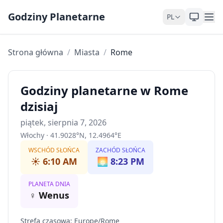
Skip to content
Godziny Planetarne
PL
Strona główna
/
Miasta
/
Rome
Godziny planetarne w Rome
dzisiaj
piątek, sierpnia 7, 2026
Włochy
·
41.9028
°
N
,
12.4964
°
E
WSCHÓD SŁOŃCA
ZACHÓD SŁOŃCA
☀️
6:10 AM
🌅
8:23 PM
PLANETA DNIA
♀
Wenus
Strefa czasowa
:
Europe/Rome