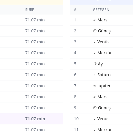
SÜRE
#
GEZEGEN
71.07
min
1
♂
Mars
71.07
min
2
☉
Güneş
71.07
min
3
♀
Venüs
71.07
min
4
☿
Merkür
71.07
min
5
☽
Ay
71.07
min
6
♄
Satürn
71.07
min
7
♃
Jüpiter
71.07
min
8
♂
Mars
71.07
min
9
☉
Güneş
71.07
min
10
♀
Venüs
71.07
min
11
☿
Merkür