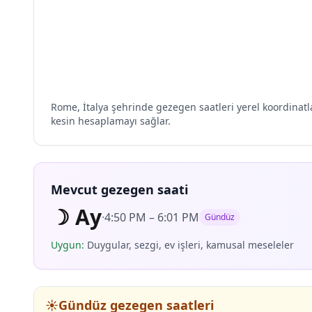
Rome, İtalya şehrinde gezegen saatleri yerel koordinat
kesin hesaplamayı sağlar.
Mevcut gezegen saati
☽
Ay
·
4:50 PM
–
6:01 PM
Gündüz
Uygun
:
Duygular, sezgi, ev işleri, kamusal meseleler
☀️
Gündüz gezegen saatleri