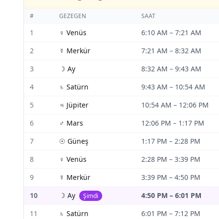
#
GEZEGEN
SAAT
1
♀
Venüs
6:10 AM
–
7:21 AM
2
☿
Merkür
7:21 AM
–
8:32 AM
3
☽
Ay
8:32 AM
–
9:43 AM
4
♄
Satürn
9:43 AM
–
10:54 AM
5
♃
Jüpiter
10:54 AM
–
12:06 PM
6
♂
Mars
12:06 PM
–
1:17 PM
7
☉
Güneş
1:17 PM
–
2:28 PM
8
♀
Venüs
2:28 PM
–
3:39 PM
9
☿
Merkür
3:39 PM
–
4:50 PM
10
☽
Ay
4:50 PM
–
6:01 PM
Şimdi
11
♄
Satürn
6:01 PM
–
7:12 PM