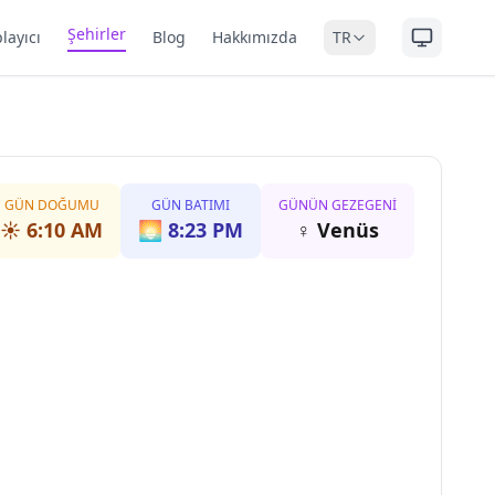
Şehirler
layıcı
Blog
Hakkımızda
TR
GÜN DOĞUMU
GÜN BATIMI
GÜNÜN GEZEGENI
☀️
6:10 AM
🌅
8:23 PM
♀
Venüs