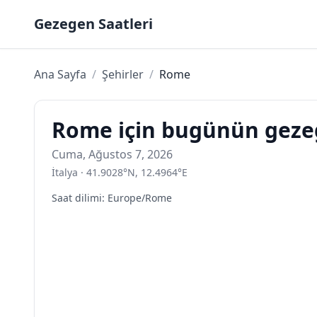
Skip to content
Gezegen Saatleri
Ana Sayfa
/
Şehirler
/
Rome
Rome için bugünün gezeg
Cuma, Ağustos 7, 2026
İtalya
·
41.9028
°
N
,
12.4964
°
E
Saat dilimi
:
Europe/Rome