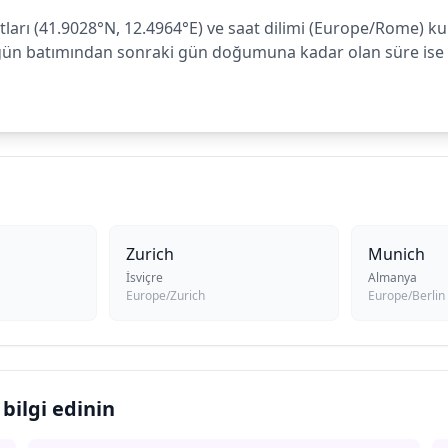
tları (41.9028°N, 12.4964°E) ve saat dilimi (Europe/Rome) k
gün batımından sonraki gün doğumuna kadar olan süre ise 12
Zurich
Munich
İsviçre
Almanya
Europe/Zurich
Europe/Berlin
bilgi edinin