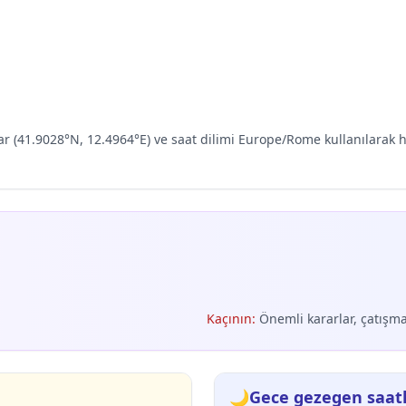
lar (41.9028°N, 12.4964°E) ve saat dilimi Europe/Rome kullanılara
Kaçının
:
Önemli kararlar, çatışmal
🌙
Gece gezegen saatl