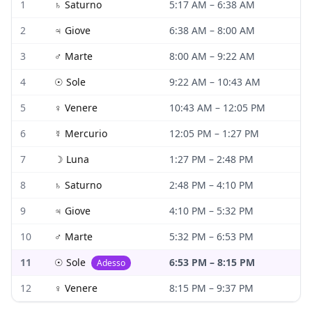
1
♄
Saturno
5:17 AM
–
6:38 AM
2
♃
Giove
6:38 AM
–
8:00 AM
3
♂
Marte
8:00 AM
–
9:22 AM
4
☉
Sole
9:22 AM
–
10:43 AM
5
♀
Venere
10:43 AM
–
12:05 PM
6
☿
Mercurio
12:05 PM
–
1:27 PM
7
☽
Luna
1:27 PM
–
2:48 PM
8
♄
Saturno
2:48 PM
–
4:10 PM
9
♃
Giove
4:10 PM
–
5:32 PM
10
♂
Marte
5:32 PM
–
6:53 PM
11
☉
Sole
6:53 PM
–
8:15 PM
Adesso
12
♀
Venere
8:15 PM
–
9:37 PM