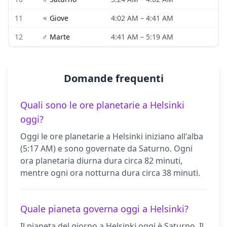
11
♃
Giove
4:02 AM
–
4:41 AM
12
♂
Marte
4:41 AM
–
5:19 AM
Domande frequenti
Quali sono le ore planetarie a Helsinki
oggi?
Oggi le ore planetarie a Helsinki iniziano all'alba
(5:17 AM) e sono governate da Saturno. Ogni
ora planetaria diurna dura circa 82 minuti,
mentre ogni ora notturna dura circa 38 minuti.
Quale pianeta governa oggi a Helsinki?
Il pianeta del giorno a Helsinki oggi è Saturno. Il