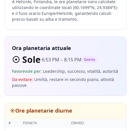
A Helsinki, Finlandia, le ore planetarie sono calcolate
utilizzando le coordinate locali (60.1699°N, 24.9384°E)
e il fuso orario Europe/Helsinki, garantendo calcoli
precisi basati su alba e tramonto.
Ora planetaria attuale
☉
Sole
·
6:53 PM
–
8:15 PM
Giorno
Favorevole per
:
Leadership, successo, vitalità, autorità
Da evitare
:
Umiltà, restare in secondo piano, attività
passive
☀️
Ore planetarie diurne
#
PIANETA
ORARIO