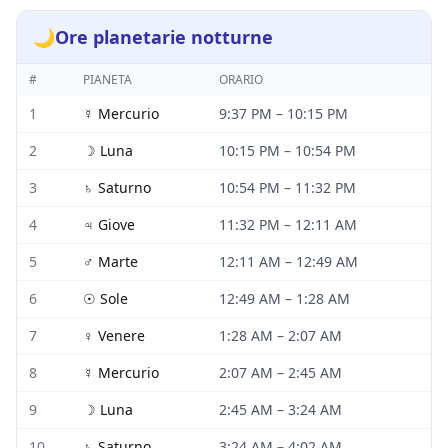
🌙
Ore planetarie notturne
#
PIANETA
ORARIO
1
☿
Mercurio
9:37 PM
–
10:15 PM
2
☽
Luna
10:15 PM
–
10:54 PM
3
♄
Saturno
10:54 PM
–
11:32 PM
4
♃
Giove
11:32 PM
–
12:11 AM
5
♂
Marte
12:11 AM
–
12:49 AM
6
☉
Sole
12:49 AM
–
1:28 AM
7
♀
Venere
1:28 AM
–
2:07 AM
8
☿
Mercurio
2:07 AM
–
2:45 AM
9
☽
Luna
2:45 AM
–
3:24 AM
10
♄
Saturno
3:24 AM
–
4:02 AM