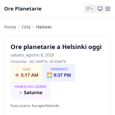
Skip to content
Ore Planetarie
IT
Home
/
Città
/
Helsinki
Ore planetarie a Helsinki oggi
sabato, agosto 8, 2026
Finlandia
·
60.1699
°
N
,
24.9384
°
E
ALBA
TRAMONTO
☀️
5:17 AM
🌅
9:37 PM
PIANETA DEL GIORNO
♄
Saturno
Fuso orario
:
Europe/Helsinki