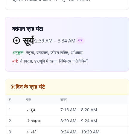
वर्तमान ग्रह घंटा
☉
सूर्य
·
2:39 AM
–
3:34 AM
रात
अनुकूल
:
नेतृत्व, सफलता, जीवन शक्ति, अधिकार
बचें
:
विनम्रता, पृष्ठभूमि में रहना, निष्क्रिय गतिविधियाँ
☀️
दिन के ग्रह घंटे
#
ग्रह
समय
1
☿
बुध
7:15 AM
–
8:20 AM
2
☽
चंद्रमा
8:20 AM
–
9:24 AM
3
♄
शनि
9:24 AM
–
10:29 AM