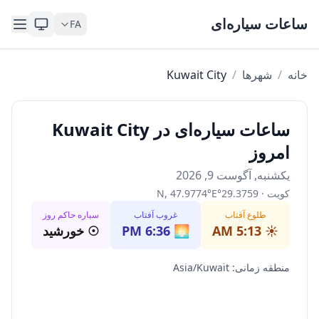
Skip to content
ساعات سیاره‌ای
FA
خانه
/
شهرها
/
Kuwait City
ساعات سیاره‌ای در Kuwait City
امروز
یکشنبه, آگوست 9, 2026
کویت
·
29.3759
°
E
°
47.9774
,
N
طلوع آفتاب
غروب آفتاب
سیاره حاکم روز
☀️
5:13 AM
🌅
6:36 PM
☉
خورشید
منطقه زمانی
:
Asia/Kuwait