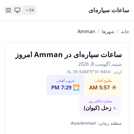
Skip to content
ساعات سیاره‌ای
FA
خانه
/
شهرها
/
Amman
ساعات سیاره‌ای در Amman امروز
شنبه, آگوست 8, 2026
اردن
·
31.9454
°
E
°
35.9284
,
N
طلوع آفتاب
غروب آفتاب
7:29 PM
🌅
5:57 AM
☀️
سیاره حاکم روز
♄
زحل (کیوان)
منطقه زمانی
:
Asia/Amman