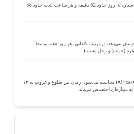
امروز ساعات سیاره‌ای در Addis Ababa از طلوع آفتاب (6:17 AM) آغاز می‌شود و توسط زهره حکم‌فرمایی می‌شود. هر ساعت سیاره‌ای روز حدود 62 دقیقه و هر ساعت شب حدود 58
طلوع را فرمان می‌دهد. در ترتیب کلدانی، هر روز هفته توسط
هره (جمعه) و زحل (شنبه).
ساعات سیاره‌ای برای Addis Ababa با استفاده از مختصات دقیق شهر (9.0250°N، 38.7469°E) و منطقه زمانی (Africa/Addis_Ababa) محاسبه می‌شود. زمان بین طلوع و غروب به ۱۲