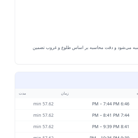
 اتیوپی، ساعات سیاره‌ای با استفاده از مختصات محلی (9.0250°N، 38.7469°E) و منطقه زمانی Africa/Addis_Ababa محاسبه می‌شود و دقت محاسبه بر اساس طلوع و غروب تضمین
زمان
مدت
min
57.62
–
7:44 PM
6:46 PM
min
57.62
–
8:41 PM
7:44 PM
min
57.62
–
9:39 PM
8:41 PM
min
57.62
–
10:36 PM
9:39 PM