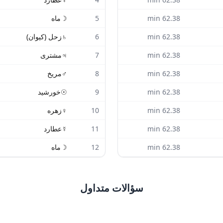
62.38
min
5
☽
ماه
62.38
min
6
♄
زحل (کیوان)
62.38
min
7
♃
مشتری
62.38
min
8
♂
مریخ
62.38
min
9
☉
خورشید
62.38
min
10
♀
زهره
62.38
min
11
☿
عطارد
62.38
min
12
☽
ماه
سؤالات متداول