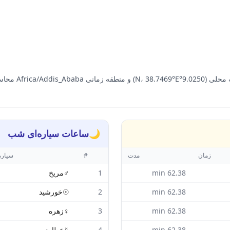
در Addis Ababa،
🌙
ساعات سیاره‌ای شب
زمان
مدت
#
سیاره
62.38
min
1
♂
مریخ
62.38
min
2
☉
خورشید
62.38
min
3
♀
زهره
62.38
min
4
☿
عطارد