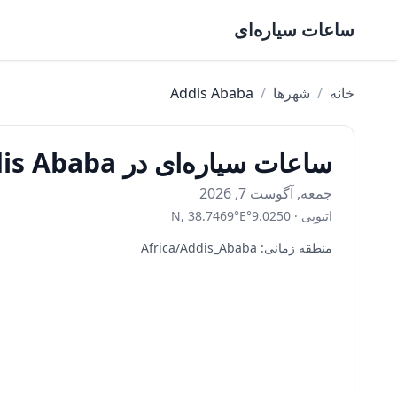
Skip to content
ساعات سیاره‌ای
خانه
/
شهرها
/
Addis Ababa
ساعات سیاره‌ای در Addis Ababa امروز
جمعه, آگوست 7, 2026
اتیوپی
·
9.0250
°
E
°
38.7469
,
N
منطقه زمانی
:
Africa/Addis_Ababa