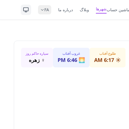
شهرها
اشین حساب
وبلاگ
درباره ما
FA
طلوع آفتاب
غروب آفتاب
سیاره حاکم روز
☀️
6:17 AM
🌅
6:46 PM
♀
زهره