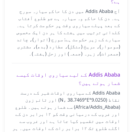
ہے؟
آج Addis Ababa میں دن کا حاکم سیارہ سورج
ہے۔ دن کا حاکم وہ سیارہ ہے جو طلوع آفتاب
کے بعد پہلے سیاروی وقت پر حکومت کرتا ہے۔
کلدانی ترتیب میں ہفتے کا ہر دن ایک مخصوص
سیارے کے زیر حکومت ہے: سورج (اتوار)، چاند
(سوموار)، مریخ (منگل)، عطارد (بدھ)، مشتری
(جمعرات)، زہرہ (جمعہ) اور زحل (ہفتہ)۔
Addis Ababa کے لیے سیاروی اوقات کیسے
شمار ہوتے ہیں؟
Addis Ababa کے سیاروی اوقات شہر کے درست
نقاط (9.0250°N، 38.7469°E) اور ٹائم زون
(Africa/Addis_Ababa) سے شمار ہوتے ہیں۔ طلوع
اور غروب کے درمیانی وقت کو ۱۲ برابر دن کے
اوقات میں تقسیم کیا جاتا ہے اور غروب سے
اگلے طلوع تک ۱۲ برابر رات کے اوقات میں۔ ہر