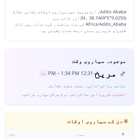
Addis Ababa، ایتھوپیا میں سیاروی اوقات مقامی نقاط
(9.0250°N، 38.7469°E) اور ٹائم زون
Africa/Addis_Ababa کی مدد سے شمار کیے جاتے ہیں تاکہ
طلوع و غروب پر مبنی درست حساب یقینی ہو۔
موجودہ سیاروی وقت
♂
مریخ
–
1:34 PM
12:31 PM
·
دن
مناسب ہے
:
توانائی، ہمت، عمل، مقابلہ
اجتناب کریں
:
امن مذاکرات، نرم سرگرمیاں، مراقبہ
☀️
دن کے سیاروی اوقات
#
سیارہ
وقت