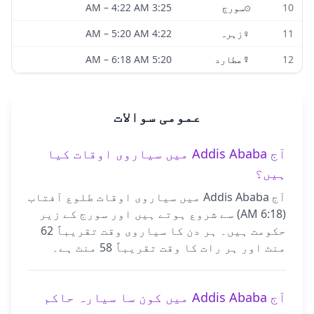
10
☉
سورج
3:25 AM
4:22 AM
–
11
♀
زہرہ
4:22 AM
5:20 AM
–
12
☿
عطارد
5:20 AM
6:18 AM
–
عمومی سوالات
آج Addis Ababa میں سیاروی اوقات کیا
ہیں؟
آج Addis Ababa میں سیاروی اوقات طلوع آفتاب
(6:18 AM) سے شروع ہوتے ہیں اور سورج کے زیر
حکومت ہیں۔ ہر دن کا سیاروی وقت تقریباً 62
منٹ اور ہر رات کا وقت تقریباً 58 منٹ ہے۔
آج Addis Ababa میں کون سا سیارہ حاکم