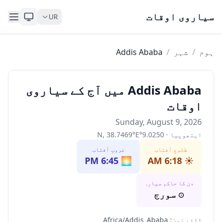
Skip to content
سیاروی اوقات
UR
ہوم
/
شہر
/
Addis Ababa
Addis Ababa میں آج کے سیاروی
اوقات
Sunday, August 9, 2026
ایتھوپیا
·
9.0250
°
E
°
38.7469
,
N
طلوعِ آفتاب
غروبِ آفتاب
6:45 PM
🌅
6:18 AM
☀️
دن کا حاکم سیارہ
☉
سورج
ٹائم زون
:
Africa/Addis_Ababa