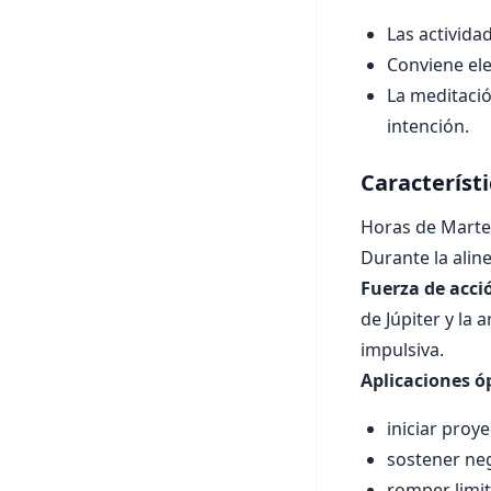
Las activid
Conviene el
La meditació
intención.
Característ
Horas de Marte 
Durante la alin
Fuerza de acci
de Júpiter y la
impulsiva.
Aplicaciones ó
iniciar proy
sostener neg
romper limi