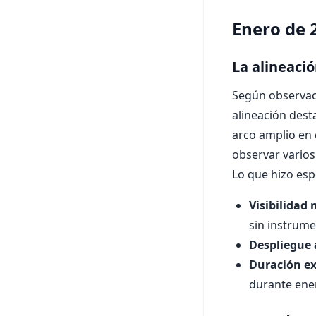
Enero de 2
La alineació
Según observaci
alineación des
arco amplio en 
observar vario
Lo que hizo espe
Visibilidad 
sin instrum
Despliegue 
Duración ex
durante ener