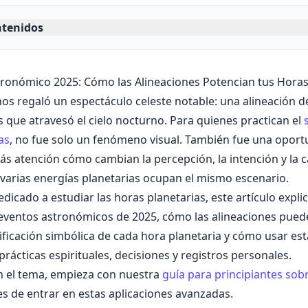
ntenidos
ronómico 2025: Cómo las Alineaciones Potencian tus Horas
os regaló un espectáculo celeste notable: una alineación d
es que atravesó el cielo nocturno. Para quienes practican el
as
, no fue solo un fenómeno visual. También fue una opor
s atención cómo cambian la percepción, la intención y la c
arias energías planetarias ocupan el mismo escenario.
icado a estudiar las horas planetarias, este artículo explic
 eventos astronómicos de 2025, cómo las alineaciones pued
icación simbólica de cada hora planetaria y cómo usar es
prácticas espirituales, decisiones y registros personales.
n el tema, empieza con nuestra
guía para principiantes sob
s de entrar en estas aplicaciones avanzadas.