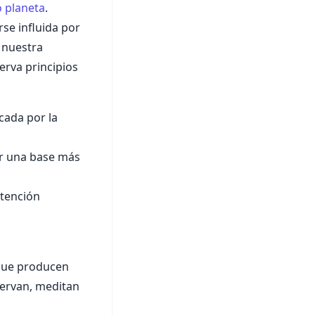
o planeta
.
rse influida por
 nuestra
erva principios
cada por la
ir una base más
atención
 que producen
servan, meditan