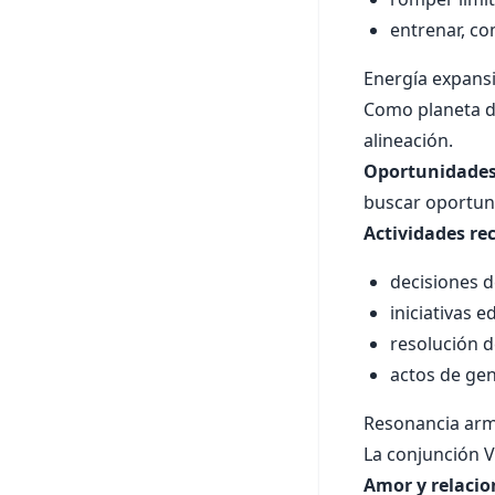
entrenar, co
Energía expansi
Como planeta de
alineación.
Oportunidades
buscar oportuni
Actividades r
decisiones d
iniciativas e
resolución d
actos de gen
Resonancia arm
La conjunción V
Amor y relaci