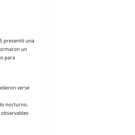
25 presentó una
ormaron un
es para
udieron verse
elo nocturno.
 observables