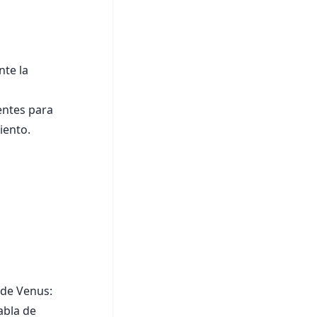
nte la
entes para
iento.
 de Venus:
abla de