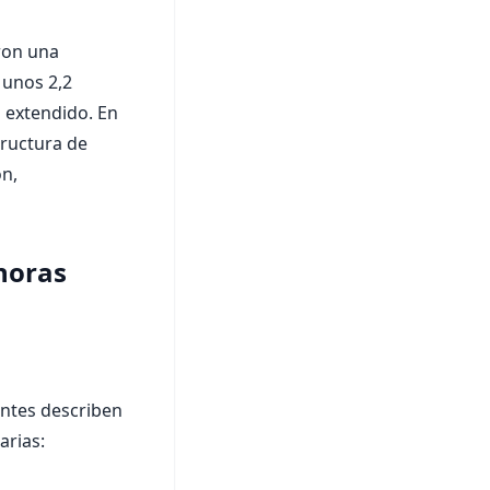
eron una
 unos 2,2
 extendido. En
tructura de
ón,
 horas
antes describen
arias: