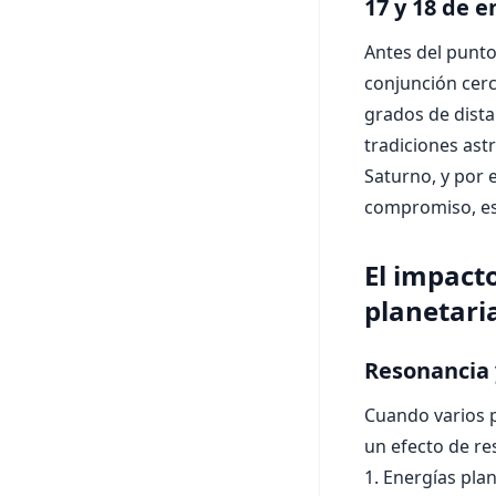
17 y 18 de 
Antes del punto 
conjunción cerc
grados de dist
tradiciones ast
Saturno, y por 
compromiso, es
El impact
planetari
Resonancia 
Cuando varios p
un efecto de re
1. Energías pla