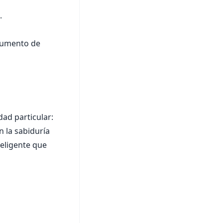
.
 aumento de
dad particular:
n la sabiduría
teligente que