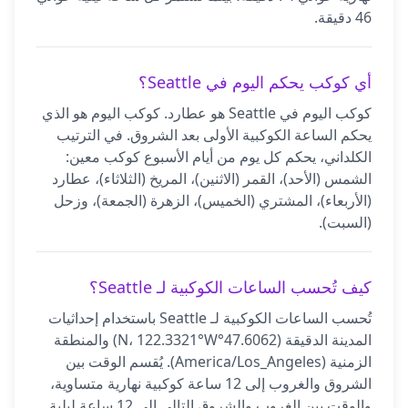
46 دقيقة.
أي كوكب يحكم اليوم في Seattle؟
كوكب اليوم في Seattle هو عطارد. كوكب اليوم هو الذي
يحكم الساعة الكوكبية الأولى بعد الشروق. في الترتيب
الكلداني، يحكم كل يوم من أيام الأسبوع كوكب معين:
الشمس (الأحد)، القمر (الاثنين)، المريخ (الثلاثاء)، عطارد
(الأربعاء)، المشتري (الخميس)، الزهرة (الجمعة)، وزحل
(السبت).
كيف تُحسب الساعات الكوكبية لـ Seattle؟
تُحسب الساعات الكوكبية لـ Seattle باستخدام إحداثيات
المدينة الدقيقة (47.6062°N، 122.3321°W) والمنطقة
الزمنية (America/Los_Angeles). يُقسم الوقت بين
الشروق والغروب إلى 12 ساعة كوكبية نهارية متساوية،
والوقت بين الغروب والشروق التالي إلى 12 ساعة ليلية