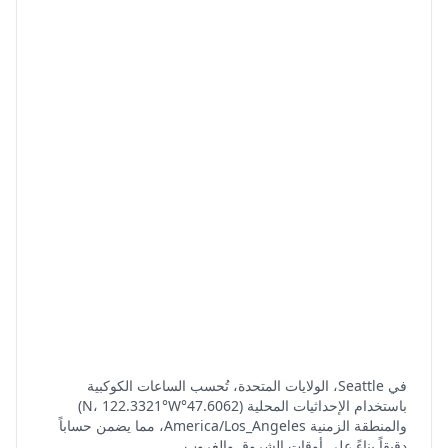
في Seattle، الولايات المتحدة، تُحسب الساعات الكوكبية
باستخدام الإحداثيات المحلية (47.6062°N، 122.3321°W)
والمنطقة الزمنية America/Los_Angeles، مما يضمن حساباً
دقيقاً بناءً على أوقات الشروق والغروب.