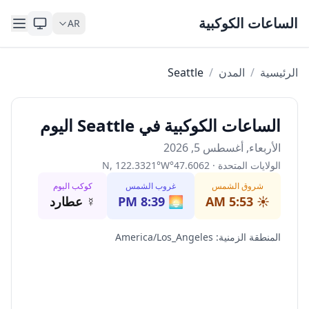
Skip to content
الساعات الكوكبية
AR
الرئيسية
/
المدن
/
Seattle
الساعات الكوكبية في Seattle اليوم
الأربعاء, أغسطس 5, 2026
الولايات المتحدة
·
47.6062
°
W
°
122.3321
,
N
شروق الشمس
غروب الشمس
كوكب اليوم
☀️
5:53 AM
🌅
8:39 PM
☿
عطارد
المنطقة الزمنية
:
America/Los_Angeles