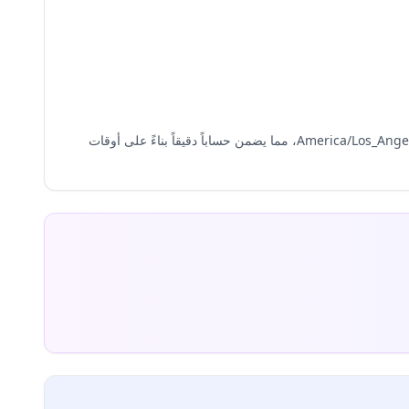
في San Francisco، الولايات المتحدة، تُحسب الساعات الكوكبية باستخدام الإحداثيات المحلية (37.7749°N، 122.4194°W) والمنطقة الزمنية America/Los_Angeles، مما يضمن حساباً دقيقاً بناءً على أوقات