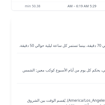
min
50.38
–
6:19 AM
5:29 AM
رتيب الكلداني، يحكم كل يوم من أيام الأسبوع كوكب معين: الشمس
تُحسب الساعات الكوكبية لـ San Francisco باستخدام إحداثيات المدينة الدقيقة (37.7749°N، 122.4194°W) والمنطقة الزمنية (America/Los_Angeles). يُقسم الوقت بين الشروق