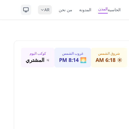
المدن
الحاسبة
المدونة
من نحن
AR
شروق الشمس
غروب الشمس
كوكب اليوم
☀️
6:18 AM
🌅
8:14 PM
♃
المشتري