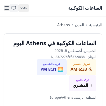
Skip to content
الساعات الكوكبية
AR
الرئيسية
/
المدن
/
Athens
الساعات الكوكبية في Athens اليوم
الخميس, أغسطس 6, 2026
اليونان
·
37.9838
°
E
°
23.7275
,
N
شروق الشمس
غروب الشمس
8:31 PM
🌅
6:33 AM
☀️
كوكب اليوم
♃
المشتري
المنطقة الزمنية
:
Europe/Athens