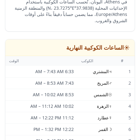
في Athens، اليونان، تُحسب الساعات الكوكبية باستخدام
الإحداثيات المحلية (37.9838°N، 23.7275°E) والمنطقة الزمنية
Europe/Athens، مما يضمن حساباً دقيقاً بناءً على أوقات
الشروق والغروب.
☀️
الساعات الكوكبية النهارية
#
الكوكب
الوقت
1
♃
المشتري
6:33 AM
7:43 AM
–
2
♂
المريخ
7:43 AM
8:53 AM
–
3
☉
الشمس
8:53 AM
10:02 AM
–
4
♀
الزهرة
10:02 AM
11:12 AM
–
5
☿
عطارد
11:12 AM
12:22 PM
–
6
☽
القمر
12:22 PM
1:32 PM
–