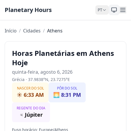
Pular para o conteúdo
Planetary Hours
PT
Início
/
Cidades
/
Athens
Horas Planetárias em Athens
Hoje
quinta-feira, agosto 6, 2026
Grécia
·
37.9838
°
N
,
23.7275
°
E
NASCER DO SOL
PÔR DO SOL
☀️
6:33 AM
🌅
8:31 PM
REGENTE DO DIA
♃
Júpiter
Fuso horário
:
Europe/Athens