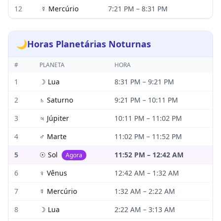
12
☿
Mercúrio
7:21 PM
–
8:31 PM
🌙
Horas Planetárias Noturnas
#
PLANETA
HORA
1
☽
Lua
8:31 PM
–
9:21 PM
2
♄
Saturno
9:21 PM
–
10:11 PM
3
♃
Júpiter
10:11 PM
–
11:02 PM
4
♂
Marte
11:02 PM
–
11:52 PM
5
☉
Sol
11:52 PM
–
12:42 AM
Agora
6
♀
Vênus
12:42 AM
–
1:32 AM
7
☿
Mercúrio
1:32 AM
–
2:22 AM
8
☽
Lua
2:22 AM
–
3:13 AM