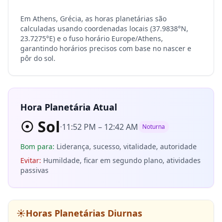
Em Athens, Grécia, as horas planetárias são
calculadas usando coordenadas locais (37.9838°N,
23.7275°E) e o fuso horário Europe/Athens,
garantindo horários precisos com base no nascer e
pôr do sol.
Hora Planetária Atual
☉
Sol
·
11:52 PM
–
12:42 AM
Noturna
Bom para
:
Liderança, sucesso, vitalidade, autoridade
Evitar
:
Humildade, ficar em segundo plano, atividades
passivas
☀️
Horas Planetárias Diurnas