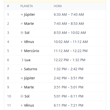
#
PLANETA
HORA
1
♃
Júpiter
6:33 AM
–
7:43 AM
2
♂
Marte
7:43 AM
–
8:53 AM
3
☉
Sol
8:53 AM
–
10:02 AM
4
♀
Vênus
10:02 AM
–
11:12 AM
5
☿
Mercúrio
11:12 AM
–
12:22 PM
6
☽
Lua
12:22 PM
–
1:32 PM
7
♄
Saturno
1:32 PM
–
2:42 PM
8
♃
Júpiter
2:42 PM
–
3:51 PM
9
♂
Marte
3:51 PM
–
5:01 PM
10
☉
Sol
5:01 PM
–
6:11 PM
11
♀
Vênus
6:11 PM
–
7:21 PM