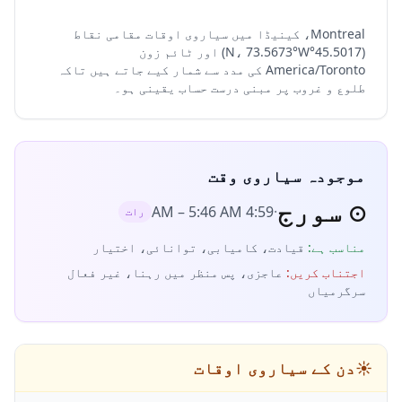
Montreal، کینیڈا میں سیاروی اوقات مقامی نقاط
(45.5017°N، 73.5673°W) اور ٹائم زون
America/Toronto کی مدد سے شمار کیے جاتے ہیں تاکہ
طلوع و غروب پر مبنی درست حساب یقینی ہو۔
موجودہ سیاروی وقت
☉
سورج
–
5:46 AM
4:59 AM
·
رات
مناسب ہے
:
قیادت، کامیابی، توانائی، اختیار
اجتناب کریں
:
عاجزی، پس منظر میں رہنا، غیر فعال
سرگرمیاں
☀️
دن کے سیاروی اوقات