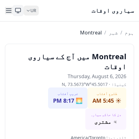
Skip to content
سیاروی اوقات
UR
ہوم
/
شہر
/
Montreal
Montreal میں آج کے سیاروی
اوقات
Thursday, August 6, 2026
کینیڈا
·
45.5017
°
W
°
73.5673
,
N
طلوعِ آفتاب
غروبِ آفتاب
8:17 PM
🌅
5:45 AM
☀️
دن کا حاکم سیارہ
♃
مشتری
ٹائم زون
:
America/Toronto