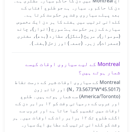
آج Montreal میں دن کا حاکم سیارہ مشتری ہے۔
دن کا حاکم وہ سیارہ ہے جو طلوع آفتاب کے
بعد پہلے سیاروی وقت پر حکومت کرتا ہے۔
کلدانی ترتیب میں ہفتے کا ہر دن ایک مخصوص
سیارے کے زیر حکومت ہے: سورج (اتوار)، چاند
(سوموار)، مریخ (منگل)، عطارد (بدھ)، مشتری
(جمعرات)، زہرہ (جمعہ) اور زحل (ہفتہ)۔
Montreal کے لیے سیاروی اوقات کیسے
شمار ہوتے ہیں؟
Montreal کے سیاروی اوقات شہر کے درست نقاط
(45.5017°N، 73.5673°W) اور ٹائم زون
(America/Toronto) سے شمار ہوتے ہیں۔ طلوع
اور غروب کے درمیانی وقت کو ۱۲ برابر دن کے
اوقات میں تقسیم کیا جاتا ہے اور غروب سے
اگلے طلوع تک ۱۲ برابر رات کے اوقات میں۔ ہر
وقت کو کلدانی ترتیب کے مطابق ایک سیارہ
تفویض ہوتا ہے۔