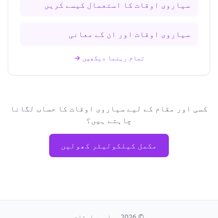
سیاروی اوقات کا استعمال کیسے کریں
سیاروی اوقات اور ان کے معانی
تمام رہنما دیکھیں
→
کسی اور مقام کے لیے سیاروی اوقات کا حساب لگانا
چاہتے ہیں؟
مکمل کیلکولیٹر کھولیں
©
2026
سیاروی اوقات