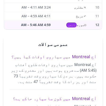
10
♃
مشتری
3:24 AM
4:11 AM
–
11
♂
مریخ
4:11 AM
4:59 AM
–
12
☉
سورج
4:59 AM
5:46 AM
–
ابھی
عمومی سوالات
آج Montreal میں سیاروی اوقات کیا ہیں؟
آج Montreal میں سیاروی اوقات طلوع آفتاب
(5:45 AM) سے شروع ہوتے ہیں اور مشتری کے زیر
حکومت ہیں۔ ہر دن کا سیاروی وقت تقریباً 73
منٹ اور ہر رات کا وقت تقریباً 47 منٹ ہے۔
آج Montreal میں کون سا سیارہ حاکم ہے؟