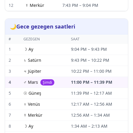
12
☿
Merkür
7:43 PM
–
9:04 PM
🌙
Gece gezegen saatleri
#
GEZEGEN
SAAT
1
☽
Ay
9:04 PM
–
9:43 PM
2
♄
Satürn
9:43 PM
–
10:22 PM
3
♃
Jüpiter
10:22 PM
–
11:00 PM
4
♂
Mars
11:00 PM
–
11:39 PM
Şimdi
5
☉
Güneş
11:39 PM
–
12:17 AM
6
♀
Venüs
12:17 AM
–
12:56 AM
7
☿
Merkür
12:56 AM
–
1:34 AM
8
☽
Ay
1:34 AM
–
2:13 AM