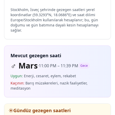
Stockholm, İsveç şehrinde gezegen saatleri yerel
koordinatlar (59.3293°N, 18.0686°E) ve saat dilimi
Europe/Stockholm kullanılarak hesaplanır; bu, gün
doğumu ve gün batımına dayalı kesin hesaplamayı
sağlar.
Mevcut gezegen saati
♂
Mars
·
11:00 PM
–
11:39 PM
Gece
Uygun
:
Enerji, cesaret, eylem, rekabet
Kaçının
:
Barış müzakereleri, nazik faaliyetler,
meditasyon
☀️
Gündüz gezegen saatleri