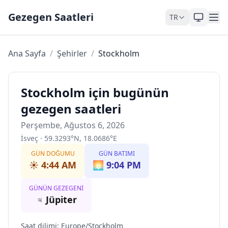
Skip to content
Gezegen Saatleri
TR
Ana Sayfa
/
Şehirler
/
Stockholm
Stockholm için bugünün
gezegen saatleri
Perşembe, Ağustos 6, 2026
İsveç
·
59.3293
°
N
,
18.0686
°
E
GÜN DOĞUMU
GÜN BATIMI
☀️
4:44 AM
🌅
9:04 PM
GÜNÜN GEZEGENI
♃
Jüpiter
Saat dilimi
:
Europe/Stockholm