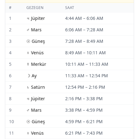
#
GEZEGEN
SAAT
1
♃
Jüpiter
4:44 AM
–
6:06 AM
2
♂
Mars
6:06 AM
–
7:28 AM
3
☉
Güneş
7:28 AM
–
8:49 AM
4
♀
Venüs
8:49 AM
–
10:11 AM
5
☿
Merkür
10:11 AM
–
11:33 AM
6
☽
Ay
11:33 AM
–
12:54 PM
7
♄
Satürn
12:54 PM
–
2:16 PM
8
♃
Jüpiter
2:16 PM
–
3:38 PM
9
♂
Mars
3:38 PM
–
4:59 PM
10
☉
Güneş
4:59 PM
–
6:21 PM
11
♀
Venüs
6:21 PM
–
7:43 PM