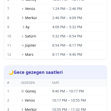
7
♀
Venüs
1:24 PM
–
2:46 PM
8
☿
Merkür
2:46 PM
–
4:09 PM
9
☽
Ay
4:09 PM
–
5:32 PM
10
♄
Satürn
5:32 PM
–
6:54 PM
11
♃
Jüpiter
6:54 PM
–
8:17 PM
12
♂
Mars
8:17 PM
–
9:40 PM
🌙
Gece gezegen saatleri
#
GEZEGEN
SAAT
1
☉
Güneş
9:40 PM
–
10:17 PM
2
♀
Venüs
10:17 PM
–
10:55 PM
3
☿
Merkür
10:55 PM
–
11:32 PM