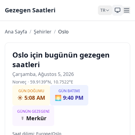
Skip to content
Gezegen Saatleri
TR
Ana Sayfa
/
Şehirler
/
Oslo
Oslo için bugünün gezegen
saatleri
Çarşamba, Ağustos 5, 2026
Norveç
·
59.9139
°
N
,
10.7522
°
E
GÜN DOĞUMU
GÜN BATIMI
☀️
5:08 AM
🌅
9:40 PM
GÜNÜN GEZEGENI
☿
Merkür
Saat dilimi
:
Europe/Oslo