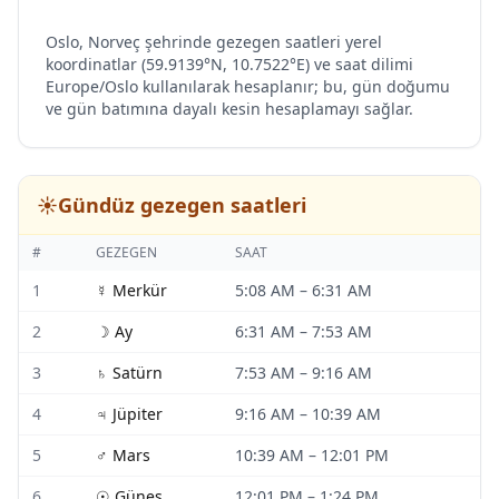
Oslo, Norveç şehrinde gezegen saatleri yerel
koordinatlar (59.9139°N, 10.7522°E) ve saat dilimi
Europe/Oslo kullanılarak hesaplanır; bu, gün doğumu
ve gün batımına dayalı kesin hesaplamayı sağlar.
☀️
Gündüz gezegen saatleri
#
GEZEGEN
SAAT
1
☿
Merkür
5:08 AM
–
6:31 AM
2
☽
Ay
6:31 AM
–
7:53 AM
3
♄
Satürn
7:53 AM
–
9:16 AM
4
♃
Jüpiter
9:16 AM
–
10:39 AM
5
♂
Mars
10:39 AM
–
12:01 PM
6
☉
Güneş
12:01 PM
–
1:24 PM