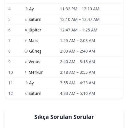
4
☽
Ay
11:32 PM
–
12:10 AM
5
♄
Satürn
12:10 AM
–
12:47 AM
6
♃
Jüpiter
12:47 AM
–
1:25 AM
7
♂
Mars
1:25 AM
–
2:03 AM
8
☉
Güneş
2:03 AM
–
2:40 AM
9
♀
Venüs
2:40 AM
–
3:18 AM
10
☿
Merkür
3:18 AM
–
3:55 AM
11
☽
Ay
3:55 AM
–
4:33 AM
12
♄
Satürn
4:33 AM
–
5:10 AM
Sıkça Sorulan Sorular