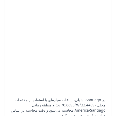
در Santiago، شیلی، ساعات سیاره‌ای با استفاده از مختصات
محلی (33.4489°S، 70.6693°W) و منطقه زمانی
America/Santiago محاسبه می‌شود و دقت محاسبه بر اساس
طلوع و غروب تضمین می‌گردد.