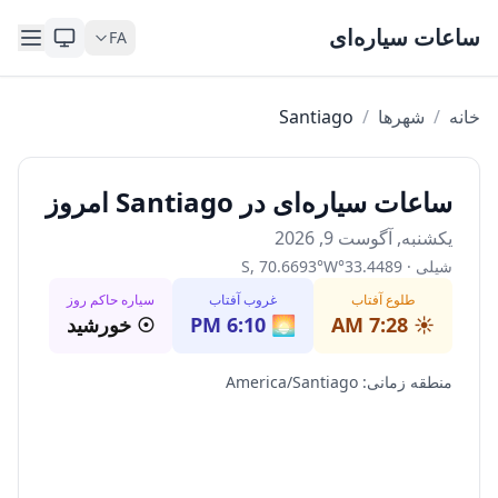
Skip to content
ساعات سیاره‌ای
FA
خانه
/
شهرها
/
Santiago
ساعات سیاره‌ای در Santiago امروز
یکشنبه, آگوست 9, 2026
شیلی
·
33.4489
°
W
°
70.6693
,
S
طلوع آفتاب
غروب آفتاب
سیاره حاکم روز
☀️
7:28 AM
🌅
6:10 PM
☉
خورشید
منطقه زمانی
:
America/Santiago