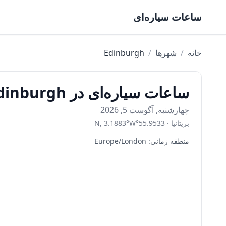
Skip to content
ساعات سیاره‌ای
خانه
/
شهرها
/
Edinburgh
ساعات سیاره‌ای در Edinburgh امروز
چهارشنبه, آگوست 5, 2026
بریتانیا
·
55.9533
°
W
°
3.1883
,
N
منطقه زمانی
:
Europe/London