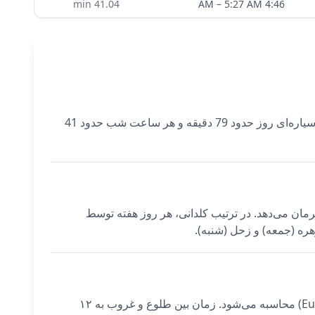
min
41.04
–
5:27 AM
4:46 AM
امروز ساعات سیاره‌ای در Edinburgh از طلوع آفتاب (5:25 AM) آغاز می‌شود و توسط عطارد حکم‌فرمایی می‌شود. هر ساعت سیاره‌ای روز حدود 79 دقیقه و هر ساعت شب حدود 41
لوع را فرمان می‌دهد. در ترتیب کلدانی، هر روز هفته توسط
هره (جمعه) و زحل (شنبه).
ساعات سیاره‌ای برای Edinburgh با استفاده از مختصات دقیق شهر (55.9533°N، 3.1883°W) و منطقه زمانی (Europe/London) محاسبه می‌شود. زمان بین طلوع و غروب به ۱۲