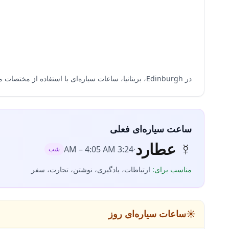
در Edinburgh، بریتانیا، ساعات سیاره‌ای با استفاده از مختصات محلی (55.9533°N، 3.1883°W) و منطقه زمانی Europe/London محاسبه می‌شود و دقت محاسبه بر اساس طلوع و غروب تضمین می‌گردد.
ساعت سیاره‌ای فعلی
☿
عطارد
–
4:05 AM
3:24 AM
·
شب
مناسب برای
:
ارتباطات، یادگیری، نوشتن، تجارت، سفر
☀️
ساعات سیاره‌ای روز