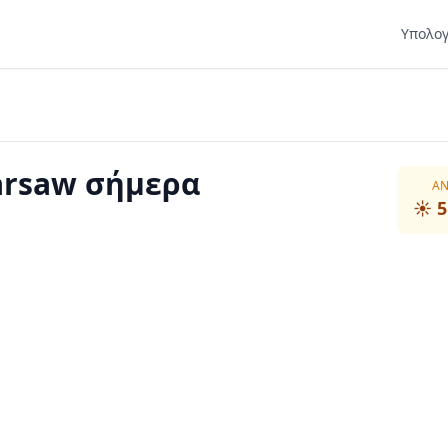
Υπολογ
arsaw σήμερα
ΑΝ
☀️
5