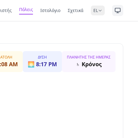
Πόλεις
ιστής
Ιστολόγιο
Σχετικά
EL
ΑΤΟΛΉ
ΔΎΣΗ
ΠΛΑΝΉΤΗΣ ΤΗΣ ΗΜΈΡΑΣ
:08 AM
🌅
8:17 PM
♄
Κρόνος