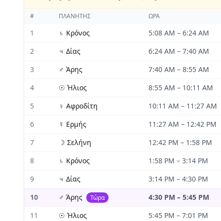
#
ΠΛΑΝΉΤΗΣ
ΏΡΑ
1
♄
Κρόνος
5:08 AM
–
6:24 AM
2
♃
Δίας
6:24 AM
–
7:40 AM
3
♂
Άρης
7:40 AM
–
8:55 AM
4
☉
Ήλιος
8:55 AM
–
10:11 AM
5
♀
Αφροδίτη
10:11 AM
–
11:27 AM
6
☿
Ερμής
11:27 AM
–
12:42 PM
7
☽
Σελήνη
12:42 PM
–
1:58 PM
8
♄
Κρόνος
1:58 PM
–
3:14 PM
9
♃
Δίας
3:14 PM
–
4:30 PM
10
♂
Άρης
4:30 PM
–
5:45 PM
Τώρα
11
☉
Ήλιος
5:45 PM
–
7:01 PM