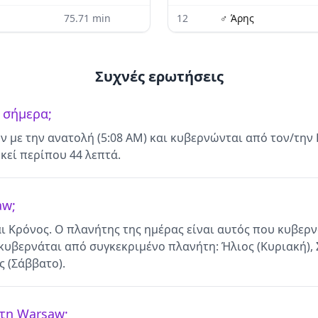
75.71
min
12
♂
Άρης
Συχνές ερωτήσεις
 σήμερα;
ν με την ανατολή (5:08 AM) και κυβερνώνται από τον/την
κεί περίπου 44 λεπτά.
aw;
ι Κρόνος. Ο πλανήτης της ημέρας είναι αυτός που κυβερ
υβερνάται από συγκεκριμένο πλανήτη: Ήλιος (Κυριακή), Σε
ς (Σάββατο).
 τη Warsaw;