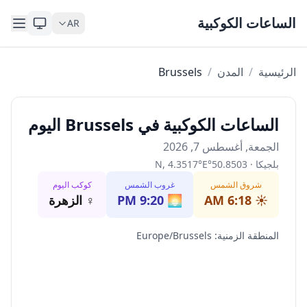
Skip to content
الساعات الكوكبية
AR
الرئيسية
/
المدن
/
Brussels
الساعات الكوكبية في Brussels اليوم
الجمعة, أغسطس 7, 2026
بلجيكا
·
50.8503
°
E
°
4.3517
,
N
شروق الشمس
غروب الشمس
كوكب اليوم
☀️
6:18 AM
🌅
9:20 PM
♀
الزهرة
المنطقة الزمنية
:
Europe/Brussels