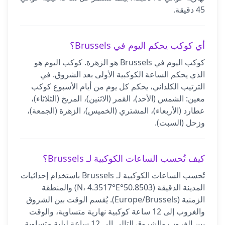
45 دقيقة.
أي كوكب يحكم اليوم في Brussels؟
كوكب اليوم في Brussels هو الزهرة. كوكب اليوم هو
الذي يحكم الساعة الكوكبية الأولى بعد الشروق. في
الترتيب الكلداني، يحكم كل يوم من أيام الأسبوع كوكب
معين: الشمس (الأحد)، القمر (الاثنين)، المريخ (الثلاثاء)،
عطارد (الأربعاء)، المشتري (الخميس)، الزهرة (الجمعة)،
وزحل (السبت).
كيف تُحسب الساعات الكوكبية لـ Brussels؟
تُحسب الساعات الكوكبية لـ Brussels باستخدام إحداثيات
المدينة الدقيقة (50.8503°N، 4.3517°E) والمنطقة
الزمنية (Europe/Brussels). يُقسم الوقت بين الشروق
والغروب إلى 12 ساعة كوكبية نهارية متساوية، والوقت
بين الغروب والشروق التالي إلى 12 ساعة ليلية متساوية.