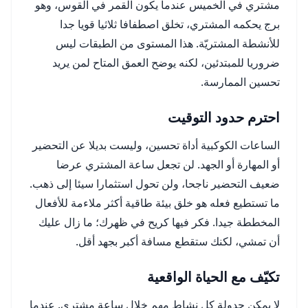
مشتري في الخميس عندما يكون القمر في القوس، وهو
برج يحكمه المشتري، تخلق اصطفافا ثلاثيا قويا جدا
للأنشطة المشتريّة. هذا المستوى من الطبقات ليس
ضروريا للمبتدئين، لكنه يوضح العمق المتاح لمن يريد
تحسين الممارسة.
احترم حدود التوقيت
الساعات الكوكبية أداة تحسين، وليست بديلا عن التحضير
أو المهارة أو الجهد. لن تجعل ساعة المشتري عرضا
ضعيف التحضير ناجحا، ولن تحول استثمارا سيئا إلى ذهب.
ما تستطيع فعله هو خلق بيئة طاقية أكثر ملاءمة للأفعال
المخططة جيدا. فكر فيها كريح في ظهرك؛ ما زال عليك
أن تمشي، لكنك ستقطع مسافة أكبر بجهد أقل.
تكيّف مع الحياة الواقعية
لا يمكن جدولة كل نشاط مهم خلال ساعة مشتري. عندما