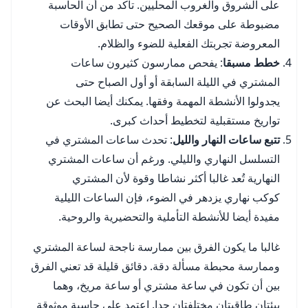
على الشروق والغروب المحليين. تأكد من أن الحاسبة
مضبوطة على موقعك الصحيح حتى تطابق الأوقات
المعروضة تجربتك الفعلية للضوء والظلام.
خطط مسبقا
: يفحص ممارسون كثيرون ساعات
المشتري في الليلة السابقة أو أول الصباح حتى
يجدولوا الأنشطة المهمة وفقها. يمكنك أيضا البحث عن
تواريخ مستقبلية لتخطيط أحداث كبرى.
تتبع ساعات النهار والليل
: تحدث ساعات المشتري في
التسلسل النهاري والليلي. ورغم أن ساعات المشتري
النهارية تُعد غالبا أكثر نشاطا وقوة لأن المشتري
كوكب نهاري يزدهر في الضوء، فإن الساعات الليلية
مفيدة أيضا للأنشطة التأملية والتحضيرية والروحية.
غالبا ما يكون الفرق بين ممارسة ناجحة لساعة المشتري
وممارسة محبطة مسألة دقة. دقائق قليلة قد تعني الفرق
بين أن تكون في ساعة مشتري أو ساعة مريخ، وهما
بيئتان طاقيتان مختلفتان جدا. اعتمد على حاسبة موثوقة