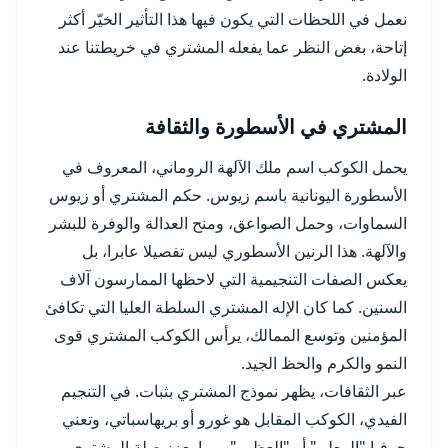
نعمل في اللحظات التي يكون فيها هذا التأثير الخيّر أكثر
إتاحة، بغض النظر عما يفعله المشتري في خريطتنا عند
الولادة.
المشتري في الأسطورة والثقافة
يحمل الكوكب اسم ملك الآلهة الروماني، المعروف في
الأسطورة اليونانية باسم زيوس. حكم المشتري أو زيوس
السماوات، وحمل الصواعق، ومنح العدالة والوفرة للبشر
والآلهة. هذا الرنين الأسطوري ليس تفصيلا عابرا، بل
يعكس الصفات التنجيمية التي لاحظها الممارسون آلاف
السنين. كما كان الإله المشتري السلطة العليا التي تكافئ
المؤمنين وتوسع الممالك، يرأس الكوكب المشتري قوى
النمو والكرم والحظ الجيد.
عبر الثقافات، يظهر نموذج المشتري بثبات. في التنجيم
الفيدي، الكوكب المقابل هو غورو أو بريهاسباتي، وتعني
حرفيا "المعلم" أو "العظيم"، مما يعزز صلة المشتري