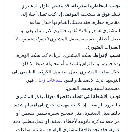
تجنب المخاطرة المفرطة.
قد يضخم تفاؤل المشتري
ثقتك فوق ما يستحقه الموقف. إذا كنت تميل أصلا إلى
مقامرة خطرة، فقد يجعلك القيام بها خلال ساعة
المشتري تشعر بأنك لا تُقهر، فتلتزم أكثر مما ينبغي أو
تغفل أخطارا حقيقية. يفضل المشتري
النمو المحسوب
لا
القفزات المتهورة.
تجنب الإفراط.
يحكم المشتري الزيادة كما يحكم الوفرة.
بدء حمية، أو الالتزام بتقشف، أو محاولة ضبط الإنفاق
خلال ساعة المشتري يعمل ضد ميل الكوكب الطبيعي إلى
التوسع. اترك الانضباط والقيود ل
ساعات زحل
، فهي
مصممة للبنية وضبط النفس.
تجنب الأنشطة التي تتطلب تفصيلا دقيقا.
يفكر المشتري
بالصورة الواسعة. إذا كانت مهمتك تحتاج إلى اهتمام شديد
بالتفاصيل الصغيرة، مثل تصحيح شفرة سطرا بسطر، أو
مراجعة مذكرة قانونية لأخطاء دقيقة، أو عمل يتطلب دقة
عالية، فقد تجد طاقة المشتري الواسعة مشتتة. ساعات