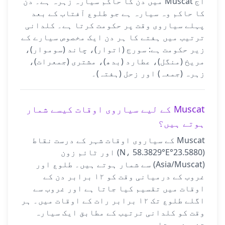
آج Muscat میں دن کا حاکم سیارہ زہرہ ہے۔ دن
کا حاکم وہ سیارہ ہے جو طلوع آفتاب کے بعد
پہلے سیاروی وقت پر حکومت کرتا ہے۔ کلدانی
ترتیب میں ہفتے کا ہر دن ایک مخصوص سیارے کے
زیر حکومت ہے: سورج (اتوار)، چاند (سوموار)،
مریخ (منگل)، عطارد (بدھ)، مشتری (جمعرات)،
زہرہ (جمعہ) اور زحل (ہفتہ)۔
Muscat کے لیے سیاروی اوقات کیسے شمار
ہوتے ہیں؟
Muscat کے سیاروی اوقات شہر کے درست نقاط
(23.5880°N، 58.3829°E) اور ٹائم زون
(Asia/Muscat) سے شمار ہوتے ہیں۔ طلوع اور
غروب کے درمیانی وقت کو ۱۲ برابر دن کے
اوقات میں تقسیم کیا جاتا ہے اور غروب سے
اگلے طلوع تک ۱۲ برابر رات کے اوقات میں۔ ہر
وقت کو کلدانی ترتیب کے مطابق ایک سیارہ
تفویض ہوتا ہے۔