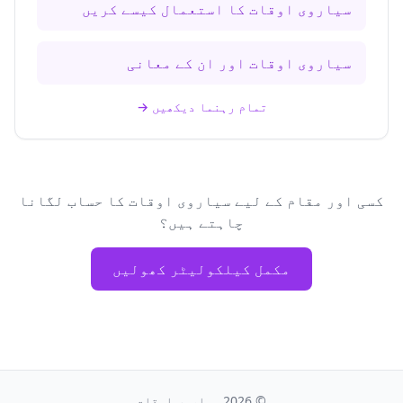
سیاروی اوقات کا استعمال کیسے کریں
سیاروی اوقات اور ان کے معانی
تمام رہنما دیکھیں
→
کسی اور مقام کے لیے سیاروی اوقات کا حساب لگانا
چاہتے ہیں؟
مکمل کیلکولیٹر کھولیں
©
2026
سیاروی اوقات