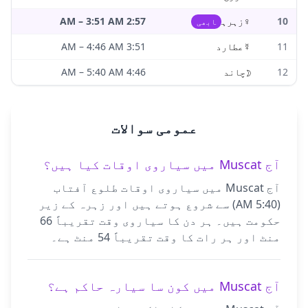
10
♀
زہرہ
2:57 AM
3:51 AM
–
ابھی
11
☿
عطارد
3:51 AM
4:46 AM
–
12
☽
چاند
4:46 AM
5:40 AM
–
عمومی سوالات
آج Muscat میں سیاروی اوقات کیا ہیں؟
آج Muscat میں سیاروی اوقات طلوع آفتاب
(5:40 AM) سے شروع ہوتے ہیں اور زہرہ کے زیر
حکومت ہیں۔ ہر دن کا سیاروی وقت تقریباً 66
منٹ اور ہر رات کا وقت تقریباً 54 منٹ ہے۔
آج Muscat میں کون سا سیارہ حاکم ہے؟