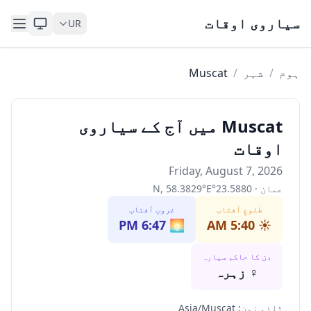
Skip to content
سیاروی اوقات
UR
ہوم
/
شہر
/
Muscat
Muscat میں آج کے سیاروی
اوقات
Friday, August 7, 2026
عمان
·
23.5880
°
E
°
58.3829
,
N
طلوعِ آفتاب
غروبِ آفتاب
6:47 PM
🌅
5:40 AM
☀️
دن کا حاکم سیارہ
♀
زہرہ
ٹائم زون
:
Asia/Muscat