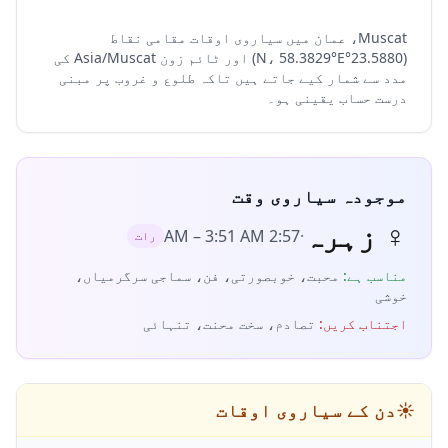
Muscat، عمان میں سیاروی اوقات مقامی نقاط
(23.5880°N، 58.3829°E) اور ٹائم زون Asia/Muscat کی
مدد سے شمار کیے جاتے ہیں تاکہ طلوع و غروب پر مبنی
درست حساب یقینی ہو۔
موجودہ سیاروی وقت
♀
زہرہ
–
3:51 AM
2:57 AM
·
رات
مناسب ہے
:
محبت، خوبصورتی، فن، سماجی سرگرمیاں،
خوشی
اجتناب کریں
:
تصادم، سخت محنت، تنہائی
☀️
دن کے سیاروی اوقات