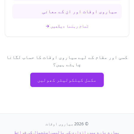
سیاروی اوقات اور ان کے معانی
تمام رہنما دیکھیں
→
کسی اور مقام کے لیے سیاروی اوقات کا حساب لگانا
چاہتے ہیں؟
مکمل کیلکولیٹر کھولیں
©
2026
سیاروی اوقات
ہمارے بارے میں
رازداری کی پالیسی
استعمال کی شرائط