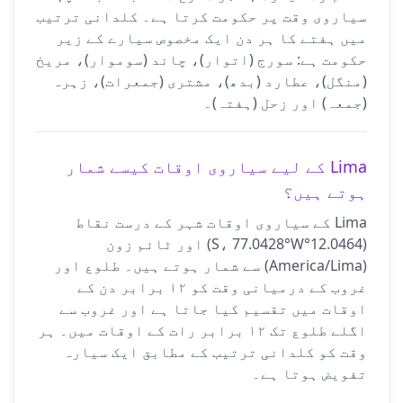
سیاروی وقت پر حکومت کرتا ہے۔ کلدانی ترتیب
میں ہفتے کا ہر دن ایک مخصوص سیارے کے زیر
حکومت ہے: سورج (اتوار)، چاند (سوموار)، مریخ
(منگل)، عطارد (بدھ)، مشتری (جمعرات)، زہرہ
(جمعہ) اور زحل (ہفتہ)۔
Lima کے لیے سیاروی اوقات کیسے شمار
ہوتے ہیں؟
Lima کے سیاروی اوقات شہر کے درست نقاط
(12.0464°S، 77.0428°W) اور ٹائم زون
(America/Lima) سے شمار ہوتے ہیں۔ طلوع اور
غروب کے درمیانی وقت کو ۱۲ برابر دن کے
اوقات میں تقسیم کیا جاتا ہے اور غروب سے
اگلے طلوع تک ۱۲ برابر رات کے اوقات میں۔ ہر
وقت کو کلدانی ترتیب کے مطابق ایک سیارہ
تفویض ہوتا ہے۔