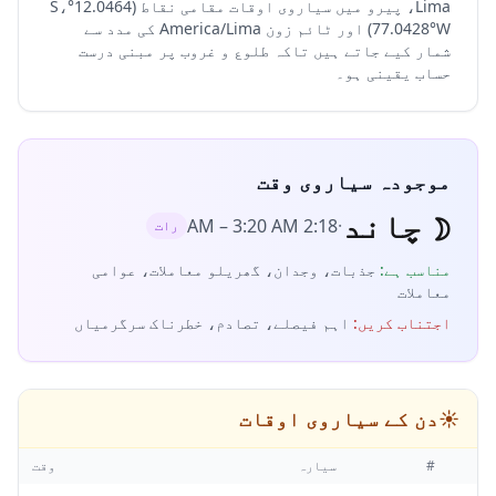
Lima، پیرو میں سیاروی اوقات مقامی نقاط (12.0464°S،
77.0428°W) اور ٹائم زون America/Lima کی مدد سے
شمار کیے جاتے ہیں تاکہ طلوع و غروب پر مبنی درست
حساب یقینی ہو۔
موجودہ سیاروی وقت
☽
چاند
–
3:20 AM
2:18 AM
·
رات
مناسب ہے
:
جذبات، وجدان، گھریلو معاملات، عوامی
معاملات
اجتناب کریں
:
اہم فیصلے، تصادم، خطرناک سرگرمیاں
☀️
دن کے سیاروی اوقات
#
سیارہ
وقت