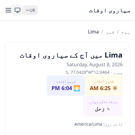
Skip to content
سیاروی اوقات
UR
ہوم
/
شہر
/
Lima
Lima میں آج کے سیاروی اوقات
Saturday, August 8, 2026
پیرو
·
12.0464
°
W
°
77.0428
,
S
طلوعِ آفتاب
غروبِ آفتاب
6:04 PM
🌅
6:25 AM
☀️
دن کا حاکم سیارہ
♄
زحل
ٹائم زون
:
America/Lima