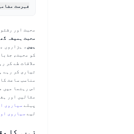
فہرست مضامی
محبت اور رشتوں
محبت ہمیشہ گھڑ
ہیں۔
ہزاروں بر
کو محبت، جذبات
ملاقات طے کر ر
تیاری کر رہے ہ
مناسب ساعت کا 
اس رہنما میں م
مثالیں اور ہفت
پہلے
سیاروی او
لیے
سیاروی او
زہرہ کا وقت