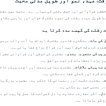
قت: عہد، نمو اور طویل مدتی محبت
شش، فراوانی اور خوش بختی کی سیارہ ہے۔ محبت میں مشتر
ے: طویل عہد، رشتے کی نمو، مشترک خواب اور باہمی سخاو
 رشتے کی کیسے مدد کرتا ہے
 کی بات۔
منگنی، شادی، مشترک اہداف یا آنے والے برسوں
تری کے وقت خوش امید اور فراخ مزاج فضا پاتی ہے۔
ریب کی منصوبہ بندی۔
مشتری کی خوشی اور فراوانی جشن ک
ر بڑے انتظامات کے لیے موافق ہے۔
 سے پہلی ملاقات۔
مشتری سماجی وسعت اور اچھے پہلے تاثر
ات گرم اور کھلی فضا دے سکتی ہے۔
ت۔
مشتری حکمت اور رہنمائی کا حاکم ہے۔ مشیر، بزرگ یا 
دہ معنی خیز ہو سکتی ہے۔
دل۔
اگر معذرت، سخاوت یا دل کھولنے کا عمل چاہیے تو م
ح کو بڑھاتا ہے۔