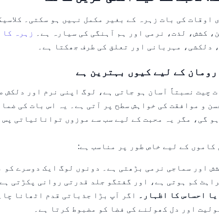
 اوقات کی بات زہرہ کے بغیر مکمل نہیں ہو سکتی۔ کلاسیک
، کشش، لذت، نرمی اور ہم آہنگی کی سیارہ ہے۔
زہرہ کا 
 دلکشی، مہربانی اور تعلق کی طرف جھکتا ہے۔
رومان کے لیے کیوں بہترین ہے
ت چیت نسبتاً آسان ہو جاتی ہے، لوگ اپنی نرم اور دلکش 
سن و موافقت کی خواہش سطح پر آتی ہے۔ یہ اس بات کی ضمان
ہو گی، مگر یہ محبت کے لیے سب سے موزوں توانائیاتی پس 
 کاموں کے لیے خاص طور پر مناسب ہے:
ش اور سماجی نرمی بڑھتی ہے۔ دونوں لوگ ایک دوسرے کو ب
اہٹ کم ہوتی ہے، اور گفتگو جلد قدرتی روانی پکڑتی ہے
یا احساس کا اظہار۔
اگر آپ بڑا جذباتی قدم اٹھانا چاہ
ولیت اور دل کھولنے کی فضا کو مضبوط کرتا ہے۔