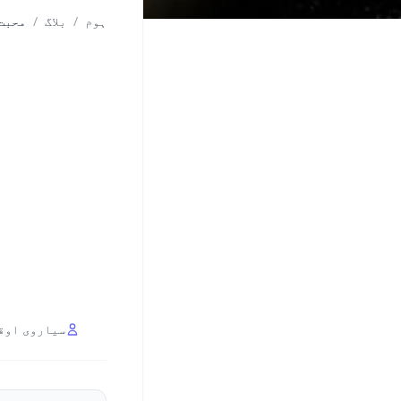
ہوم
/
بلاگ
/
محبت 
سیاروی اوق