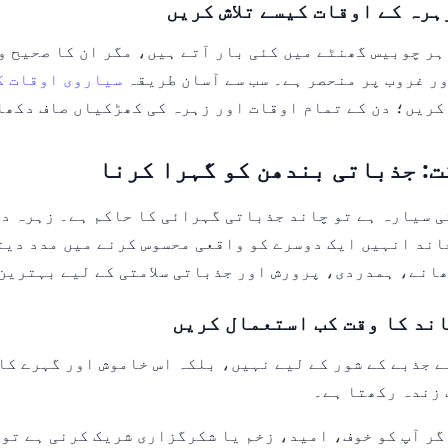
ہرہ کے اوقات کیسے تلاش کریں
ہر چوبیس گھنٹے میں کئی بار آتے ہیں، مگر ان کا صحیح و
ر غروب پر منحصر ہے۔ سب سے آسان طریقہ
سیاروی اوقات ک
کریں؛ دن کے تمام اوقات اور زہرہ کی کھڑکیاں صاف دکھا
ت: جذباتی بندھن کو گہرا کرنا
ی سیارہ ہے تو چاند جذباتی گہرائی کا حاکم ہے۔ زہرہ دو
چاند انہیں ایک دوسرے کو واقعی محسوس کرنے میں مدد دی
انے، ہمدردی، پرورش اور جذباتی سلامتی کے لیے بہترین
ند کا وقت کب استعمال کریں
ے جذبے کے شور کے لیے نہیں، بلکہ اس خاموش اور گہرے کام
 زندہ رکھتا ہے۔
ر آپ کو خوف، امید، زخم یا شکرگزاری شریک کرنی ہے تو 