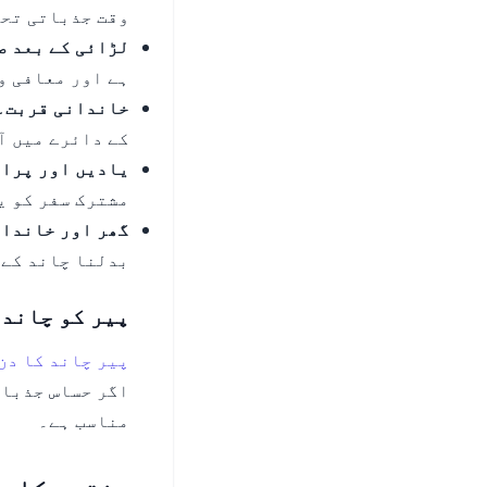
وقت جذباتی تحف
لڑائی کے بعد ص
ہے اور معافی و
خاندانی قربت۔
کے دائرے میں آ
یادیں اور پرا
مشترک سفر کو ی
گھر اور خاندان
بدلنا چاند کے 
پیر کو چاند 
پیر چاند کا دن
اگر حساس جذبات
مناسب ہے۔