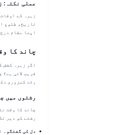
عملی نکتہ: ز
زہرہ کے اوقات 
تاریخ، طلوع او
اپنا مقام درج 
چاند کا وق
اگر زہرہ کشش ک
قریب لاتی ہے؛ 
وقت
کمزوری دکھ
رشتوں میں چا
چاند کا وقت نئ
رشتے کو دیر تک
دل کی گفتگو۔
اگ