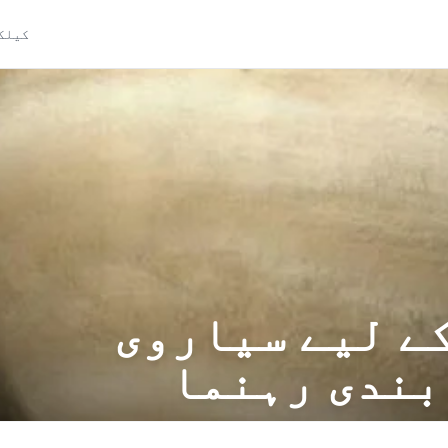
کیلک
ے لیے سیاروی
بندی رہنما