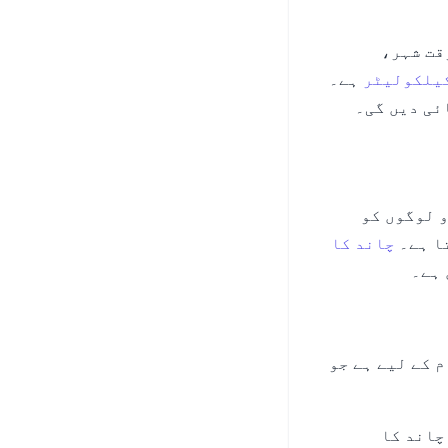
قت شہر،
یلکولیٹر
ہے۔
ئی دیں گی۔
 لوگوں کو
تا ہے۔
چاند کا
 ہے۔
 کے لیے ہے جو
چاند کا