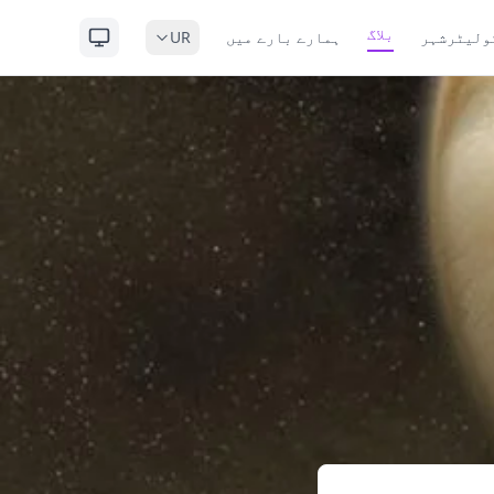
بلاگ
ولیٹر
شہر
ہمارے بارے میں
UR