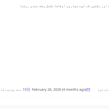
اور رشتوں کے لیے سیاروی اوقات: مکمل وقت بندی رہنما
ات ٹیم
)
4 months ago
(
February 26, 2026
15 منٹ پڑھنے کا وقت