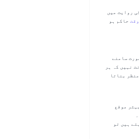
ی روایت میں
وقت
حاکم ہو
صورت سامنے
ت نہیں کہ ہر
منظر بناتا
ہتر موقع
۔
تے ہیں تو