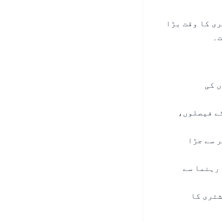
ی کا وقت بڑا
ت۔
 کی
ے فیصلوں،
 سے جڑا
رہنما سے
شتری کا