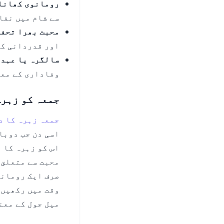
رومانوی کھانا 
سے شام میں نفا
محبت بھرا تحف
اور قدردانی کا
سالگرہ یا عہد 
وفاداری کے معن
جمعہ کو زہرہ
جمعہ زہرہ کا د
اسی دن جب دوبا
اس کو زہرہ کا 
محبت سے متعلق 
صرف ایک رومانو
وقت میں رکھیں۔
میل جول کے معن