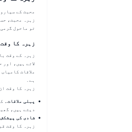
محبت کے سیاروی
زہرہ محبت، حسن
تو ماحول گرمی،
زہرہ کا وقت 
زہرہ کے وقت با
لاتے ہیں، اور ح
ملاقات کامیاب 
ہے۔
زہرہ کا وقت ان
پہلی ملاقات۔
کش
دیتے ہیں، گھبر
شادی کی پیشکش 
زہرہ کا وقت قب