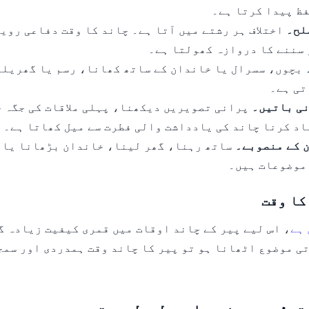
ظ پیدا کرتا ہے۔
لح۔
اختلاف ہر رشتے میں آتا ہے۔ چاند کا وقت دفاعی روی
 سننے کا دروازہ کھولتا ہے۔
بچوں، سسرال یا خاندان کے ساتھ کھانا، رسم یا گھریلو
تی ہے۔
نی باتیں۔
پرانی تصویریں دیکھنا، پہلی ملاقات کی جگہ ج
اد کرنا چاند کی یادداشت والی فطرت سے میل کھاتا ہے۔
 کے منصوبے۔
ساتھ رہنا، گھر لینا، خاندان بڑھانا یا 
موضوعات ہیں۔
کا وقت
 ہے
، اس لیے پیر کے چاند اوقات میں قمری کیفیت زیادہ گ
ی موضوع اٹھانا ہو تو پیر کا چاند وقت ہمدردی اور سمج