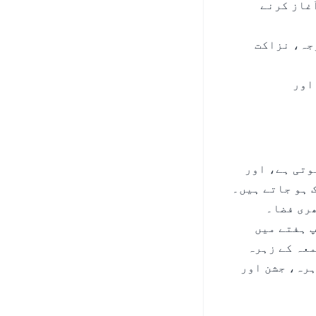
غاز کرنے
جہ، نزاکت
اور
وتی ہے، اور
 ہو جاتے ہیں۔
ھری فضا۔
 ہفتے میں
معہ کے زہرہ
ہرہ، جشن اور