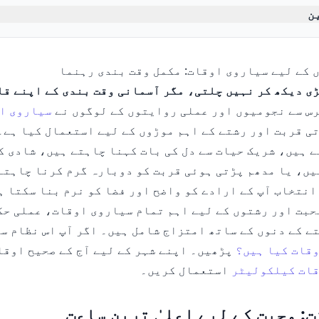
ن
 کے لیے سیاروی اوقات: مکمل وقت بندی رہنما
ی دیکھ کر نہیں چلتی، مگر آسمانی وقت بندی کے اپنے قا
س سے نجومیوں اور عملی روایتوں کے لوگوں نے
سیاروی ا
ی قربت اور رشتے کے اہم موڑوں کے لیے استعمال کیا ہے۔
ہے ہیں، شریک حیات سے دل کی بات کہنا چاہتے ہیں، شادی ک
یں، یا مدھم پڑتی ہوئی قربت کو دوبارہ گرم کرنا چاہتے
انتخاب آپ کے ارادے کو واضح اور فضا کو نرم بنا سکتا ہ
حبت اور رشتوں کے لیے اہم تمام سیاروی اوقات، عملی ح
ے کے دنوں کے ساتھ امتزاج شامل ہیں۔ اگر آپ اس نظام سے
قات کیا ہیں؟
پڑھیں۔ اپنے شہر کے لیے آج کے صحیح اوقا
قات کیلکولیٹر
استعمال کریں۔
: محبت کے لیے اعلیٰ ترین ساعت