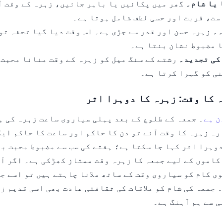
یا شام۔
گھر میں پکائیں یا باہر جائیں، زہرہ کے وقت آ
ست، قربت اور حسی لطف شامل ہوتا ہے۔
ہ۔
زہرہ حسن اور قدر سے جڑی ہے۔ اس وقت دیا گیا تحفہ تو
 مضبوط نشان بنتا ہے۔
کی تجدید۔
رشتے کے سنگ میل کو زہرہ کے وقت منانا محبت 
ی کو گہرا کرتا ہے۔
 کا وقت: زہرہ کا دوہرا اثر
ن ہے
۔ جمعہ کے طلوع کے بعد پہلی سیاروی ساعت زہرہ کی ہ
رہ زہرہ کا وقت آئے تو دن کا حاکم اور ساعت کا حاکم ایک
دوہرا اثر کہا جا سکتا ہے؛ ہفتے کی سب سے مضبوط محبت ب
کاموں کے لیے جمعہ کا زہرہ وقت ممتاز کھڑکی ہے۔ اگر آپ
ی کام کو سیاروی وقت کے ساتھ ملانا چاہتے ہیں تو اسے ج
 جمعہ کی شام کو ملاقات کی ثقافتی عادت بھی اسی قدیم ز
ی سے ہم آہنگ ہے۔