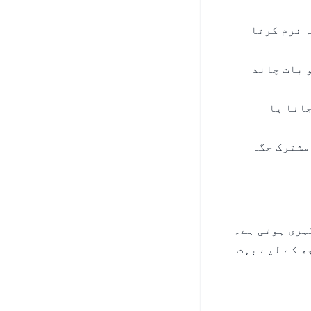
ہ نرم کرتا
 بات چاند
انا یا
مشترک جگہ
ہری ہوتی ہے۔
ھ کے لیے بہت