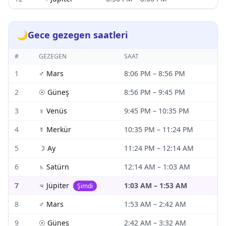
🌙
Gece gezegen saatleri
#
GEZEGEN
SAAT
1
♂
Mars
8:06 PM
–
8:56 PM
2
☉
Güneş
8:56 PM
–
9:45 PM
3
♀
Venüs
9:45 PM
–
10:35 PM
4
☿
Merkür
10:35 PM
–
11:24 PM
5
☽
Ay
11:24 PM
–
12:14 AM
6
♄
Satürn
12:14 AM
–
1:03 AM
7
♃
Jüpiter
1:03 AM
–
1:53 AM
Şimdi
8
♂
Mars
1:53 AM
–
2:42 AM
9
☉
Güneş
2:42 AM
–
3:32 AM