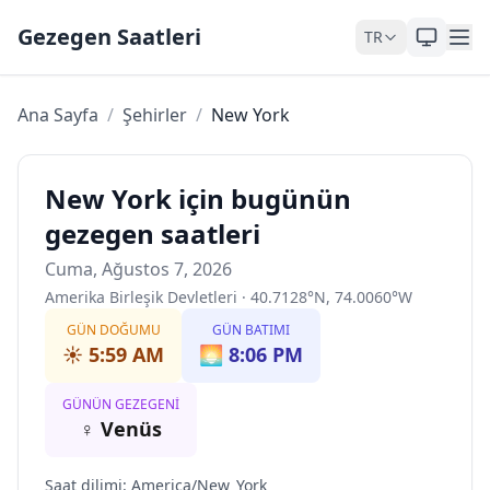
Skip to content
Gezegen Saatleri
TR
Ana Sayfa
/
Şehirler
/
New York
New York için bugünün
gezegen saatleri
Cuma, Ağustos 7, 2026
Amerika Birleşik Devletleri
·
40.7128
°
N
,
74.0060
°
W
GÜN DOĞUMU
GÜN BATIMI
☀️
5:59 AM
🌅
8:06 PM
GÜNÜN GEZEGENI
♀
Venüs
Saat dilimi
:
America/New_York