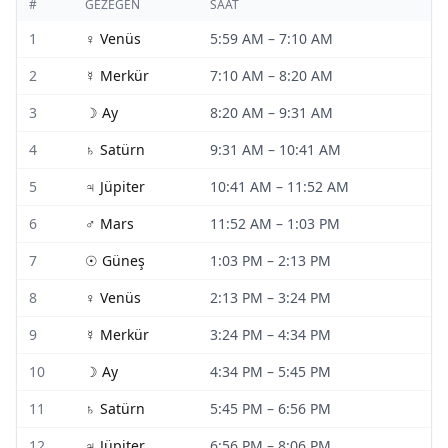
#
GEZEGEN
SAAT
1
♀
Venüs
5:59 AM
–
7:10 AM
2
☿
Merkür
7:10 AM
–
8:20 AM
3
☽
Ay
8:20 AM
–
9:31 AM
4
♄
Satürn
9:31 AM
–
10:41 AM
5
♃
Jüpiter
10:41 AM
–
11:52 AM
6
♂
Mars
11:52 AM
–
1:03 PM
7
☉
Güneş
1:03 PM
–
2:13 PM
8
♀
Venüs
2:13 PM
–
3:24 PM
9
☿
Merkür
3:24 PM
–
4:34 PM
10
☽
Ay
4:34 PM
–
5:45 PM
11
♄
Satürn
5:45 PM
–
6:56 PM
12
♃
Jüpiter
6:56 PM
–
8:06 PM