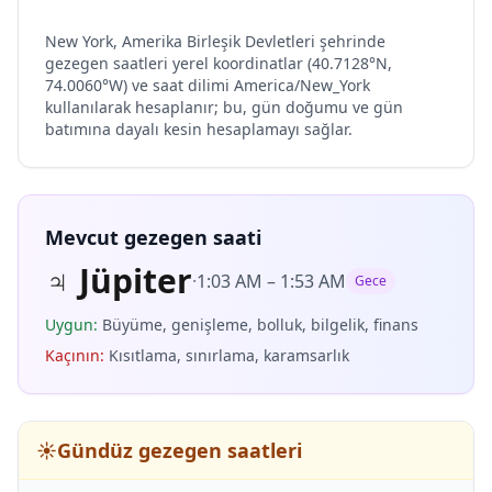
New York, Amerika Birleşik Devletleri şehrinde
gezegen saatleri yerel koordinatlar (40.7128°N,
74.0060°W) ve saat dilimi America/New_York
kullanılarak hesaplanır; bu, gün doğumu ve gün
batımına dayalı kesin hesaplamayı sağlar.
Mevcut gezegen saati
♃
Jüpiter
·
1:03 AM
–
1:53 AM
Gece
Uygun
:
Büyüme, genişleme, bolluk, bilgelik, finans
Kaçının
:
Kısıtlama, sınırlama, karamsarlık
☀️
Gündüz gezegen saatleri