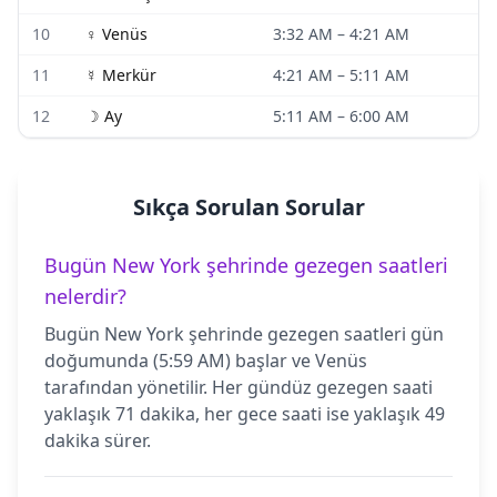
10
♀
Venüs
3:32 AM
–
4:21 AM
11
☿
Merkür
4:21 AM
–
5:11 AM
12
☽
Ay
5:11 AM
–
6:00 AM
Sıkça Sorulan Sorular
Bugün New York şehrinde gezegen saatleri
nelerdir?
Bugün New York şehrinde gezegen saatleri gün
doğumunda (5:59 AM) başlar ve Venüs
tarafından yönetilir. Her gündüz gezegen saati
yaklaşık 71 dakika, her gece saati ise yaklaşık 49
dakika sürer.