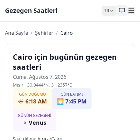
Skip to content
Gezegen Saatleri
TR
Ana Sayfa
/
Şehirler
/
Cairo
Cairo için bugünün gezegen
saatleri
Cuma, Ağustos 7, 2026
Mısır
·
30.0444
°
N
,
31.2357
°
E
GÜN DOĞUMU
GÜN BATIMI
☀️
6:18 AM
🌅
7:45 PM
GÜNÜN GEZEGENI
♀
Venüs
Saat dilimi
:
Africa/Cairo