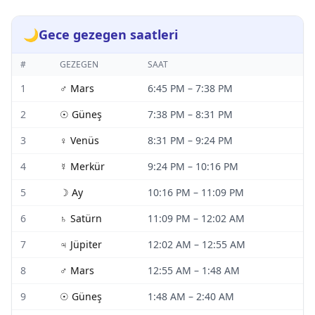
🌙
Gece gezegen saatleri
#
GEZEGEN
SAAT
1
♂
Mars
6:45 PM
–
7:38 PM
2
☉
Güneş
7:38 PM
–
8:31 PM
3
♀
Venüs
8:31 PM
–
9:24 PM
4
☿
Merkür
9:24 PM
–
10:16 PM
5
☽
Ay
10:16 PM
–
11:09 PM
6
♄
Satürn
11:09 PM
–
12:02 AM
7
♃
Jüpiter
12:02 AM
–
12:55 AM
8
♂
Mars
12:55 AM
–
1:48 AM
9
☉
Güneş
1:48 AM
–
2:40 AM