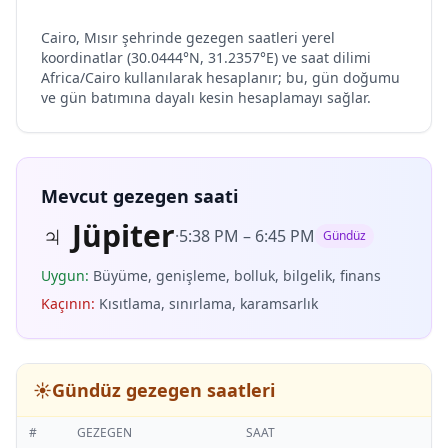
Cairo, Mısır şehrinde gezegen saatleri yerel
koordinatlar (30.0444°N, 31.2357°E) ve saat dilimi
Africa/Cairo kullanılarak hesaplanır; bu, gün doğumu
ve gün batımına dayalı kesin hesaplamayı sağlar.
Mevcut gezegen saati
♃
Jüpiter
·
5:38 PM
–
6:45 PM
Gündüz
Uygun
:
Büyüme, genişleme, bolluk, bilgelik, finans
Kaçının
:
Kısıtlama, sınırlama, karamsarlık
☀️
Gündüz gezegen saatleri
#
GEZEGEN
SAAT