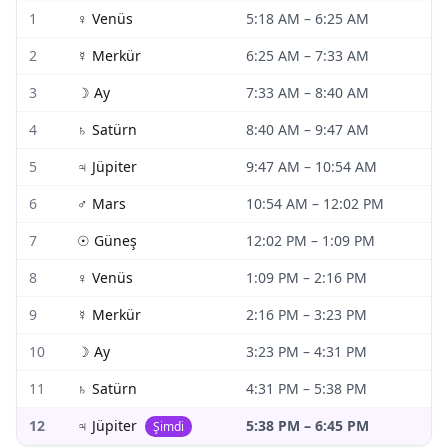
1
♀
Venüs
5:18 AM
–
6:25 AM
2
☿
Merkür
6:25 AM
–
7:33 AM
3
☽
Ay
7:33 AM
–
8:40 AM
4
♄
Satürn
8:40 AM
–
9:47 AM
5
♃
Jüpiter
9:47 AM
–
10:54 AM
6
♂
Mars
10:54 AM
–
12:02 PM
7
☉
Güneş
12:02 PM
–
1:09 PM
8
♀
Venüs
1:09 PM
–
2:16 PM
9
☿
Merkür
2:16 PM
–
3:23 PM
10
☽
Ay
3:23 PM
–
4:31 PM
11
♄
Satürn
4:31 PM
–
5:38 PM
12
♃
Jüpiter
5:38 PM
–
6:45 PM
Şimdi