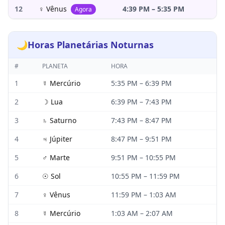
12
♀
Vênus
4:39 PM
–
5:35 PM
Agora
🌙
Horas Planetárias Noturnas
#
PLANETA
HORA
1
☿
Mercúrio
5:35 PM
–
6:39 PM
2
☽
Lua
6:39 PM
–
7:43 PM
3
♄
Saturno
7:43 PM
–
8:47 PM
4
♃
Júpiter
8:47 PM
–
9:51 PM
5
♂
Marte
9:51 PM
–
10:55 PM
6
☉
Sol
10:55 PM
–
11:59 PM
7
♀
Vênus
11:59 PM
–
1:03 AM
8
☿
Mercúrio
1:03 AM
–
2:07 AM