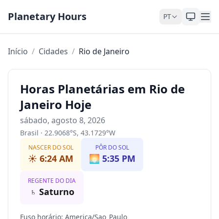
Pular para o conteúdo
Planetary Hours
PT
Início
/
Cidades
/
Rio de Janeiro
Horas Planetárias em Rio de
Janeiro Hoje
sábado, agosto 8, 2026
Brasil
·
22.9068
°
S
,
43.1729
°
W
NASCER DO SOL
PÔR DO SOL
☀️
6:24 AM
🌅
5:35 PM
REGENTE DO DIA
♄
Saturno
Fuso horário
:
America/Sao_Paulo