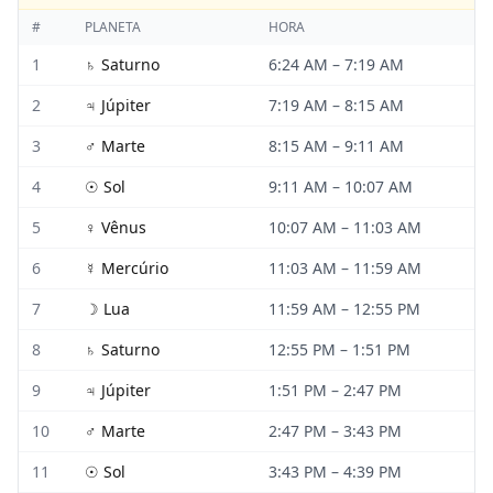
#
PLANETA
HORA
1
♄
Saturno
6:24 AM
–
7:19 AM
2
♃
Júpiter
7:19 AM
–
8:15 AM
3
♂
Marte
8:15 AM
–
9:11 AM
4
☉
Sol
9:11 AM
–
10:07 AM
5
♀
Vênus
10:07 AM
–
11:03 AM
6
☿
Mercúrio
11:03 AM
–
11:59 AM
7
☽
Lua
11:59 AM
–
12:55 PM
8
♄
Saturno
12:55 PM
–
1:51 PM
9
♃
Júpiter
1:51 PM
–
2:47 PM
10
♂
Marte
2:47 PM
–
3:43 PM
11
☉
Sol
3:43 PM
–
4:39 PM