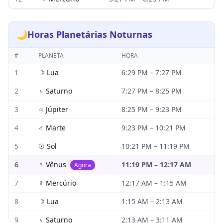
🌙
Horas Planetárias Noturnas
#
PLANETA
HORA
1
☽
Lua
6:29 PM
–
7:27 PM
2
♄
Saturno
7:27 PM
–
8:25 PM
3
♃
Júpiter
8:25 PM
–
9:23 PM
4
♂
Marte
9:23 PM
–
10:21 PM
5
☉
Sol
10:21 PM
–
11:19 PM
6
♀
Vênus
11:19 PM
–
12:17 AM
Agora
7
☿
Mercúrio
12:17 AM
–
1:15 AM
8
☽
Lua
1:15 AM
–
2:13 AM
9
♄
Saturno
2:13 AM
–
3:11 AM