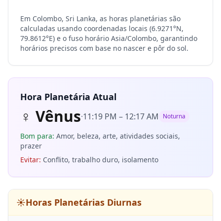
Em Colombo, Sri Lanka, as horas planetárias são
calculadas usando coordenadas locais (6.9271°N,
79.8612°E) e o fuso horário Asia/Colombo, garantindo
horários precisos com base no nascer e pôr do sol.
Hora Planetária Atual
♀
Vênus
·
11:19 PM
–
12:17 AM
Noturna
Bom para
:
Amor, beleza, arte, atividades sociais,
prazer
Evitar
:
Conflito, trabalho duro, isolamento
☀️
Horas Planetárias Diurnas