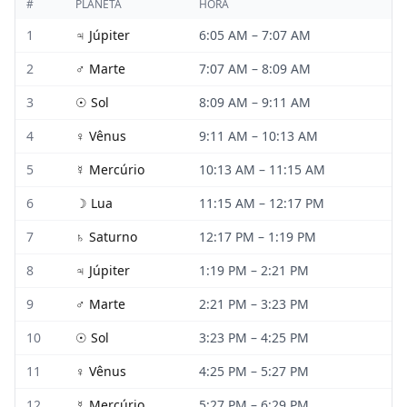
#
PLANETA
HORA
1
♃
Júpiter
6:05 AM
–
7:07 AM
2
♂
Marte
7:07 AM
–
8:09 AM
3
☉
Sol
8:09 AM
–
9:11 AM
4
♀
Vênus
9:11 AM
–
10:13 AM
5
☿
Mercúrio
10:13 AM
–
11:15 AM
6
☽
Lua
11:15 AM
–
12:17 PM
7
♄
Saturno
12:17 PM
–
1:19 PM
8
♃
Júpiter
1:19 PM
–
2:21 PM
9
♂
Marte
2:21 PM
–
3:23 PM
10
☉
Sol
3:23 PM
–
4:25 PM
11
♀
Vênus
4:25 PM
–
5:27 PM
12
☿
Mercúrio
5:27 PM
–
6:29 PM