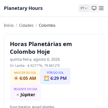
Pular para o conteúdo
Planetary Hours
PT
Início
/
Cidades
/
Colombo
Horas Planetárias em
Colombo Hoje
quinta-feira, agosto 6, 2026
Sri Lanka
·
6.9271
°
N
,
79.8612
°
E
NASCER DO SOL
PÔR DO SOL
☀️
6:05 AM
🌅
6:29 PM
REGENTE DO DIA
♃
Júpiter
Fuso horário
:
Asia/Colombo