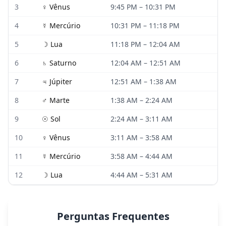
3
♀
Vênus
9:45 PM
–
10:31 PM
4
☿
Mercúrio
10:31 PM
–
11:18 PM
5
☽
Lua
11:18 PM
–
12:04 AM
6
♄
Saturno
12:04 AM
–
12:51 AM
7
♃
Júpiter
12:51 AM
–
1:38 AM
8
♂
Marte
1:38 AM
–
2:24 AM
9
☉
Sol
2:24 AM
–
3:11 AM
10
♀
Vênus
3:11 AM
–
3:58 AM
11
☿
Mercúrio
3:58 AM
–
4:44 AM
12
☽
Lua
4:44 AM
–
5:31 AM
Perguntas Frequentes