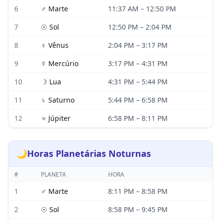
6
♂
Marte
11:37 AM
–
12:50 PM
7
☉
Sol
12:50 PM
–
2:04 PM
8
♀
Vênus
2:04 PM
–
3:17 PM
9
☿
Mercúrio
3:17 PM
–
4:31 PM
10
☽
Lua
4:31 PM
–
5:44 PM
11
♄
Saturno
5:44 PM
–
6:58 PM
12
♃
Júpiter
6:58 PM
–
8:11 PM
🌙
Horas Planetárias Noturnas
#
PLANETA
HORA
1
♂
Marte
8:11 PM
–
8:58 PM
2
☉
Sol
8:58 PM
–
9:45 PM