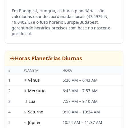
Em Budapest, Hungria, as horas planetárias são
calculadas usando coordenadas locais (47.4979°N,
19.0402°E) e o fuso horário Europe/Budapest,
garantindo horários precisos com base no nascer e
pôr do sol.
☀️
Horas Planetárias Diurnas
#
PLANETA
HORA
1
♀
Vênus
5:30 AM
–
6:43 AM
2
☿
Mercúrio
6:43 AM
–
7:57 AM
3
☽
Lua
7:57 AM
–
9:10 AM
4
♄
Saturno
9:10 AM
–
10:24 AM
5
♃
Júpiter
10:24 AM
–
11:37 AM