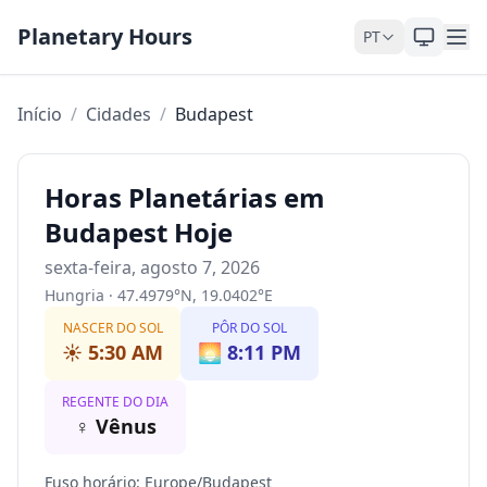
Pular para o conteúdo
Planetary Hours
PT
Início
/
Cidades
/
Budapest
Horas Planetárias em
Budapest Hoje
sexta-feira, agosto 7, 2026
Hungria
·
47.4979
°
N
,
19.0402
°
E
NASCER DO SOL
PÔR DO SOL
☀️
5:30 AM
🌅
8:11 PM
REGENTE DO DIA
♀
Vênus
Fuso horário
:
Europe/Budapest