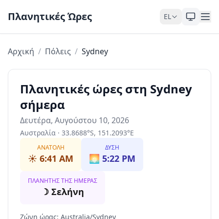
Skip to content
Πλανητικές Ώρες
EL
Αρχική
/
Πόλεις
/
Sydney
Πλανητικές ώρες στη Sydney
σήμερα
Δευτέρα, Αυγούστου 10, 2026
Αυστραλία
·
33.8688
°
S
,
151.2093
°
E
ΑΝΑΤΟΛΉ
ΔΎΣΗ
☀️
6:41 AM
🌅
5:22 PM
ΠΛΑΝΉΤΗΣ ΤΗΣ ΗΜΈΡΑΣ
☽
Σελήνη
Ζώνη ώρας
:
Australia/Sydney