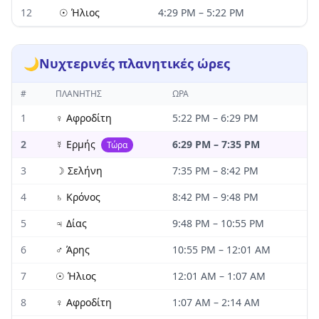
12
☉
Ήλιος
4:29 PM
–
5:22 PM
🌙
Νυχτερινές πλανητικές ώρες
#
ΠΛΑΝΉΤΗΣ
ΏΡΑ
1
♀
Αφροδίτη
5:22 PM
–
6:29 PM
2
☿
Ερμής
6:29 PM
–
7:35 PM
Τώρα
3
☽
Σελήνη
7:35 PM
–
8:42 PM
4
♄
Κρόνος
8:42 PM
–
9:48 PM
5
♃
Δίας
9:48 PM
–
10:55 PM
6
♂
Άρης
10:55 PM
–
12:01 AM
7
☉
Ήλιος
12:01 AM
–
1:07 AM
8
♀
Αφροδίτη
1:07 AM
–
2:14 AM